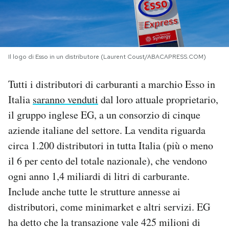
PODCAST
NEWSLETTER
Il logo di Esso in un distributore (Laurent Coust/ABACAPRESS.COM)
Tutti i distributori di carburanti a marchio Esso in
I MIEI PREFERITI
Italia
saranno venduti
dal loro attuale proprietario,
il gruppo inglese EG, a un consorzio di cinque
SHOP
aziende italiane del settore. La vendita riguarda
circa 1.200 distributori in tutta Italia (più o meno
CALENDARIO
il 6 per cento del totale nazionale), che vendono
ogni anno 1,4 miliardi di litri di carburante.
AREA PERSONALE
Include anche tutte le strutture annesse ai
distributori, come minimarket e altri servizi. EG
Area Personale
ha detto che la transazione vale 425 milioni di
Newsletter