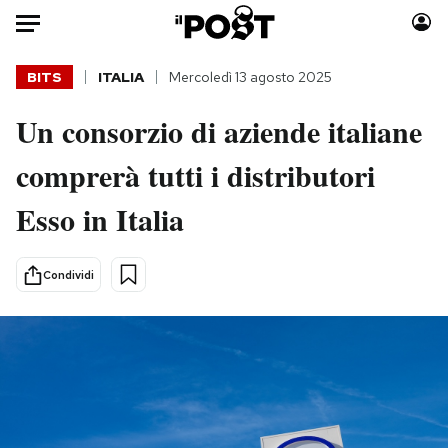
Auto
BITS
ITALIA
Mercoledì 13 agosto 2025
Un consorzio di aziende italiane
HOME
comprerà tutti i distributori
Italia
Moda
Mondo
Libri
Esso in Italia
Politica
Consumismi
Tecnologia
Storie/Idee
Condividi
Internet
Ok Boomer!
Scienza
Media
Cultura
Europa
Economia
Altrecose
Sport
Mondiali calcio 2026