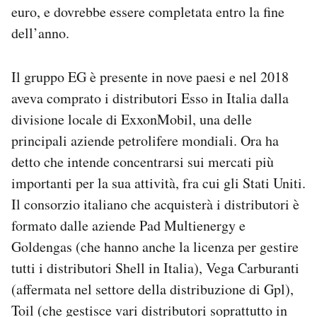
euro, e dovrebbe essere completata entro la fine
Notifiche mobile
Regala il Post
dell’anno.
Hai bisogno di aiuto?
Esci
Il gruppo EG è presente in nove paesi e nel 2018
aveva comprato i distributori Esso in Italia dalla
divisione locale di ExxonMobil, una delle
principali aziende petrolifere mondiali. Ora ha
detto che intende concentrarsi sui mercati più
importanti per la sua attività, fra cui gli Stati Uniti.
Il consorzio italiano che acquisterà i distributori è
formato dalle aziende Pad Multienergy e
Goldengas (che hanno anche la licenza per gestire
tutti i distributori Shell in Italia), Vega Carburanti
(affermata nel settore della distribuzione di Gpl),
Toil (che gestisce vari distributori soprattutto in