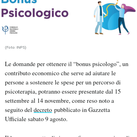
PODCAST
NEWSLETTER
(Foto: INPS)
I MIEI PREFERITI
Le domande per ottenere il “bonus psicologo”, un
contributo economico che serve ad aiutare le
SHOP
persone a sostenere le spese per un percorso di
psicoterapia, potranno essere presentate dal 15
CALENDARIO
settembre al 14 novembre, come reso noto a
seguito del
decreto
pubblicato in Gazzetta
AREA PERSONALE
Ufficiale sabato 9 agosto.
Area Personale
Newsletter