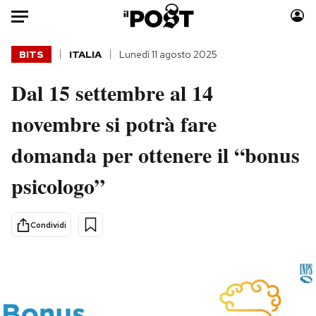
Auto
BITS
ITALIA
Lunedì 11 agosto 2025
Dal 15 settembre al 14
HOME
novembre si potrà fare
Italia
Moda
Mondo
Libri
domanda per ottenere il “bonus
Politica
Consumismi
psicologo”
Tecnologia
Storie/Idee
Internet
Ok Boomer!
Scienza
Media
Condividi
Cultura
Europa
Economia
Altrecose
Sport
Mondiali calcio 2026