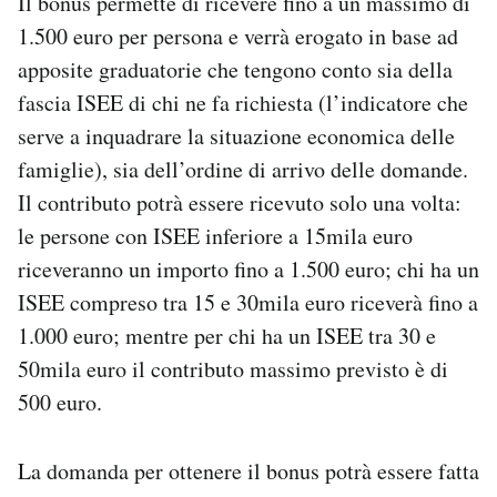
Il bonus permette di ricevere fino a un massimo di
Notifiche mobile
1.500 euro per persona e verrà erogato in base ad
Regala il Post
apposite graduatorie che tengono conto sia della
Hai bisogno di aiuto?
fascia ISEE di chi ne fa richiesta (l’indicatore che
Esci
serve a inquadrare la situazione economica delle
famiglie), sia dell’ordine di arrivo delle domande.
Il contributo potrà essere ricevuto solo una volta:
le persone con ISEE inferiore a 15mila euro
riceveranno un importo fino a 1.500 euro; chi ha un
ISEE compreso tra 15 e 30mila euro riceverà fino a
1.000 euro; mentre per chi ha un ISEE tra 30 e
50mila euro il contributo massimo previsto è di
500 euro.
La domanda per ottenere il bonus potrà essere fatta