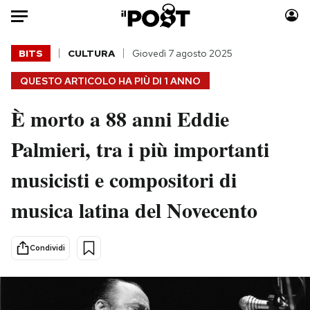
Auto
BITS
CULTURA
Giovedì 7 agosto 2025
QUESTO ARTICOLO HA PIÙ DI
1 ANNO
HOME
È morto a 88 anni Eddie
Italia
Moda
Mondo
Libri
Palmieri, tra i più importanti
Politica
Consumismi
musicisti e compositori di
Tecnologia
Storie/Idee
Internet
Ok Boomer!
musica latina del Novecento
Scienza
Media
Cultura
Europa
Condividi
Economia
Altrecose
Sport
Mondiali calcio 2026