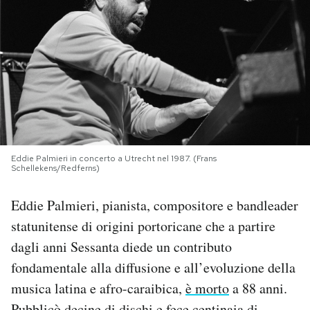
PODCAST
NEWSLETTER
I MIEI PREFERITI
Eddie Palmieri in concerto a Utrecht nel 1987. (Frans
SHOP
Schellekens/Redferns)
Eddie Palmieri, pianista, compositore e bandleader
CALENDARIO
statunitense di origini portoricane che a partire
dagli anni Sessanta diede un contributo
AREA PERSONALE
fondamentale alla diffusione e all’evoluzione della
Area Personale
musica latina e afro-caraibica,
è morto
a 88 anni.
Newsletter
Pubblicò decine di dischi e fece centinaia di