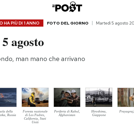
 HA PIÙ DI
1 ANNO
FOTO DEL GIORNO
Martedì 5 agosto 2
 5 agosto
ondo, man mano che arrivano
sola della
Foresta nazionale
Periferia di Kabul,
Hiroshima,
Prayagraj,
tka, Russia
di Los Padres,
Afghanistan
Giappone
California, Stati
Uniti