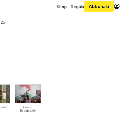
Abbonati
Shop
Regala
025
 India
Dacca,
Bangladesh