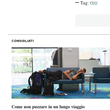
Tag:
FDO
PODCAST
NEWSLETTER
CONSIGLIATI
I MIEI PREFERITI
SHOP
CALENDARIO
AREA PERSONALE
Area Personale
Come non puzzare in un lungo viaggio
Newsletter