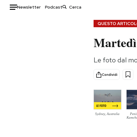
Newsletter
Podcast
Auto
QUESTO ARTICOLO
Martedì
HOME
Italia
Moda
Le foto dal m
Mondo
Libri
Politica
Consumismi
Condividi
Tecnologia
Storie/Idee
Internet
Ok Boomer!
Scienza
Media
Cultura
Europa
Economia
Altrecose
Sydney, Australia
Peni
Kamcha
Sport
Mondiali calcio 2026