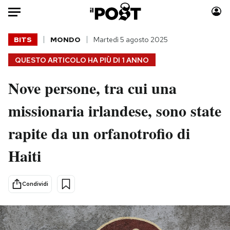
Auto
BITS
MONDO
Martedì 5 agosto 2025
QUESTO ARTICOLO HA PIÙ DI
1 ANNO
HOME
Nove persone, tra cui una
Italia
Moda
Mondo
Libri
missionaria irlandese, sono state
Politica
Consumismi
rapite da un orfanotrofio di
Tecnologia
Storie/Idee
Internet
Ok Boomer!
Haiti
Scienza
Media
Cultura
Europa
Condividi
Economia
Altrecose
Sport
Mondiali calcio 2026