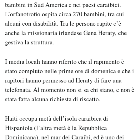
bambini in Sud America e nei paesi caraibici.
Notifiche mobile
L’orfanotrofio ospita circa 270 bambini, tra cui
Regala il Post
Hai bisogno di aiuto?
alcuni con disabilità. Tra le persone rapite c’è
Esci
anche la missionaria irlandese Gena Heraty, che
gestiva la struttura.
I media locali hanno riferito che il rapimento è
stato compiuto nelle prime ore di domenica e che i
rapitori hanno permesso ad Heraty di fare una
telefonata. Al momento non si sa chi siano, e non è
stata fatta alcuna richiesta di riscatto.
Haiti occupa metà dell’isola caraibica di
Hispaniola (l’altra metà è la Repubblica
Dominicana), nel mar dei Caraibi, ed è uno dei