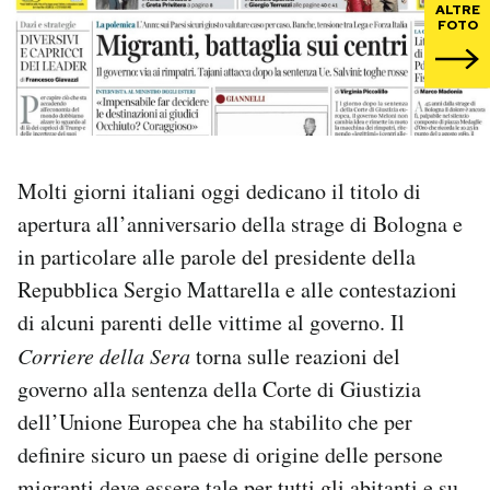
ALTRE
FOTO
PODCAST
NEWSLETTER
Molti giorni italiani oggi dedicano il titolo di
I MIEI PREFERITI
apertura all’anniversario della strage di Bologna e
in particolare alle parole del presidente della
SHOP
Repubblica Sergio Mattarella e alle contestazioni
di alcuni parenti delle vittime al governo. Il
CALENDARIO
Corriere della Sera
torna sulle reazioni del
governo alla sentenza della Corte di Giustizia
AREA PERSONALE
dell’Unione Europea che ha stabilito che per
definire sicuro un paese di origine delle persone
Area Personale
Newsletter
migranti deve essere tale per tutti gli abitanti e su