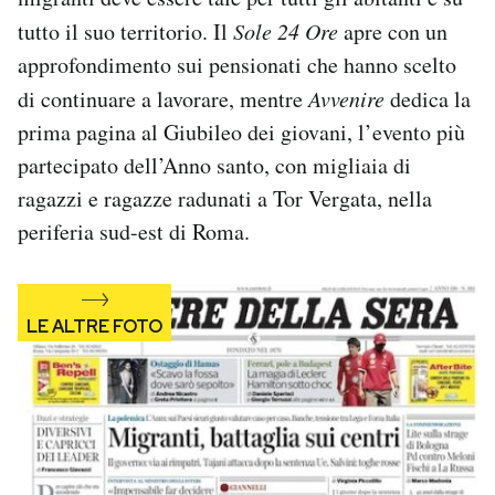
Notifiche mobile
tutto il suo territorio. Il
Sole 24 Ore
apre con un
Regala il Post
approfondimento sui pensionati che hanno scelto
Hai bisogno di aiuto?
di continuare a lavorare, mentre
Avvenire
dedica la
Esci
prima pagina al Giubileo dei giovani, l’evento più
partecipato dell’Anno santo, con migliaia di
ragazzi e ragazze radunati a Tor Vergata, nella
periferia sud-est di Roma.