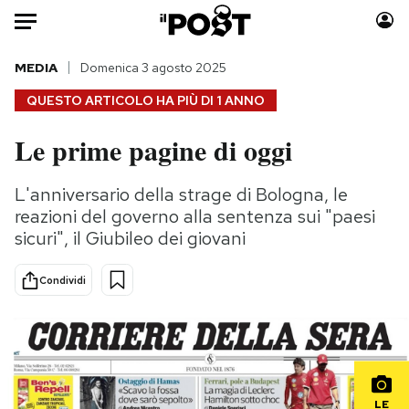
Auto
MEDIA
Domenica 3 agosto 2025
QUESTO ARTICOLO HA PIÙ DI
1 ANNO
HOME
Le prime pagine di oggi
Italia
Moda
Mondo
Libri
L'anniversario della strage di Bologna, le
Politica
Consumismi
reazioni del governo alla sentenza sui "paesi
Tecnologia
Storie/Idee
sicuri", il Giubileo dei giovani
Internet
Ok Boomer!
Condividi
Scienza
Media
Cultura
Europa
Economia
Altrecose
Sport
Mondiali calcio 2026
LE