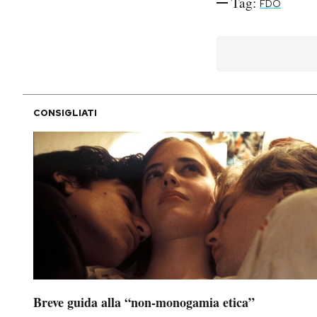
Tag:
FDO
PODCAST
NEWSLETTER
CONSIGLIATI
I MIEI PREFERITI
SHOP
CALENDARIO
AREA PERSONALE
Area Personale
Breve guida alla “non-monogamia etica”
Newsletter