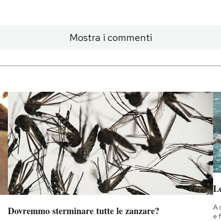
Mostra i commenti
Le
A 
Dovremmo sterminare tutte le zanzare?
e 