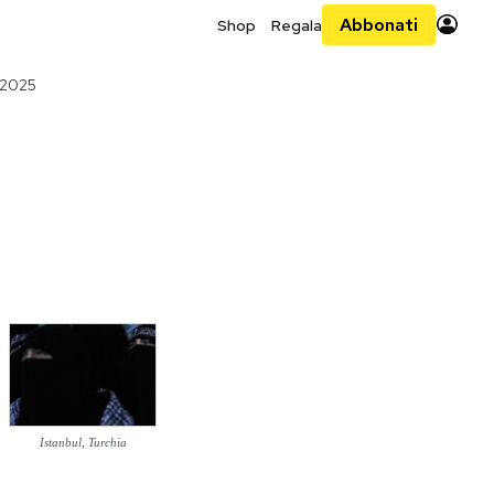
Abbonati
Shop
Regala
 2025
Istanbul, Turchia