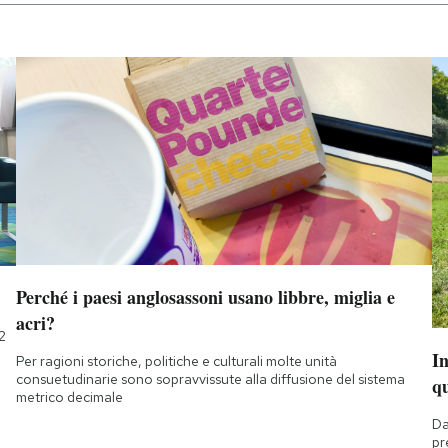
Perché i paesi anglosassoni usano libbre, miglia e
acri?
2
I
Per ragioni storiche, politiche e culturali molte unità
consuetudinarie sono sopravvissute alla diffusione del sistema
q
metrico decimale
Da
pr