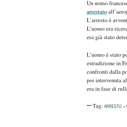
Un uomo francese 
Notifiche mobile
arrestato
all’aero
Regala il Post
L’arresto è avven
Hai bisogno di aiuto?
Esci
L’uomo era ricerc
era già stato dete
L’uomo è stato po
estradizione in F
confronti dalla p
poi intervenuta a
era in fase di rul
Tag:
-
ARRESTO