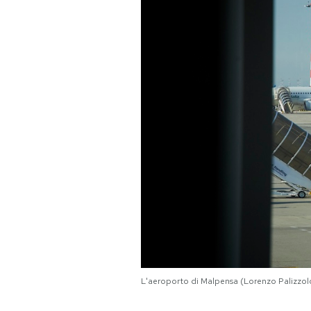
PODCAST
NEWSLETTER
I MIEI PREFERITI
SHOP
CALENDARIO
AREA PERSONALE
L'aeroporto di Malpensa (Lorenzo Palizzo
Area Personale
Newsletter