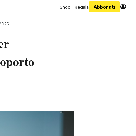
Abbonati
Shop
Regala
 2025
er
roporto