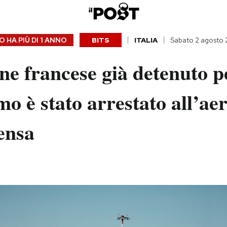
 HA PIÙ DI
1 ANNO
BITS
ITALIA
Sabato 2 agosto
e francese già detenuto p
mo è stato arrestato all’ae
ensa