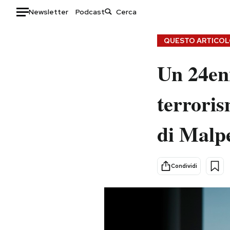
Newsletter
Podcast
Auto
QUESTO ARTICOLO
HOME
Un 24enn
Italia
Moda
terroris
Mondo
Libri
Politica
Consumismi
di Malp
Tecnologia
Storie/Idee
Internet
Ok Boomer!
Scienza
Media
Condividi
Cultura
Europa
Economia
Altrecose
Sport
Mondiali calcio 2026