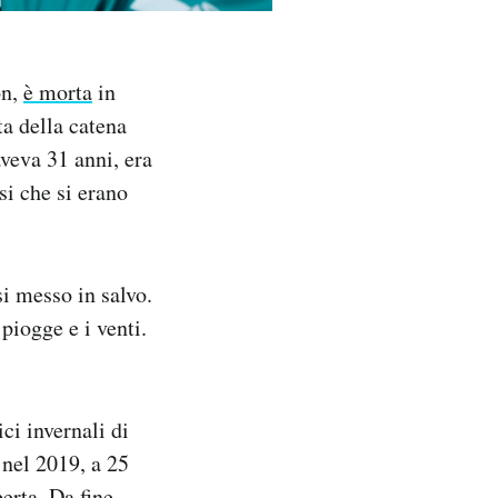
on,
è morta
in
ta della catena
veva 31 anni, era
si che si erano
si messo in salvo.
 piogge e i venti.
i invernali di
 nel 2019, a 25
erta. Da fine