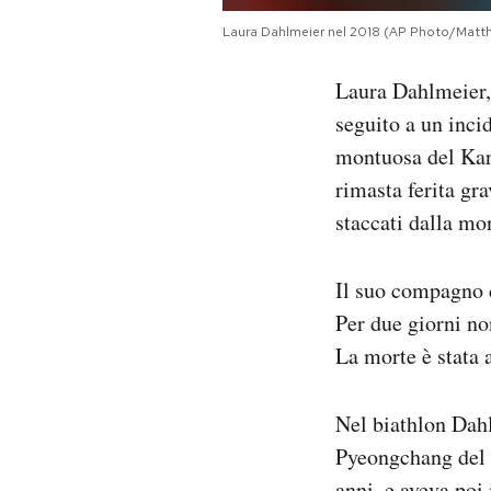
Notifiche mobile
Laura Dahlmeier nel 2018 (AP Photo/Matth
Regala il Post
Hai bisogno di aiuto?
Laura Dahlmeier,
Esci
seguito a un inci
montuosa del Kara
rimasta ferita gr
staccati dalla mon
Il suo compagno d
Per due giorni non
La morte è stata 
Nel biathlon Dahl
Pyeongchang del 2
anni, e aveva poi