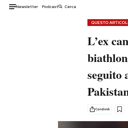
Newsletter
Podcast
Auto
QUESTO ARTICOLO
HOME
L’ex cam
Italia
Moda
biathlo
Mondo
Libri
Politica
Consumismi
seguito 
Tecnologia
Storie/Idee
Internet
Ok Boomer!
Pakista
Scienza
Media
Cultura
Europa
Economia
Altrecose
Condividi
Sport
Mondiali calcio 2026