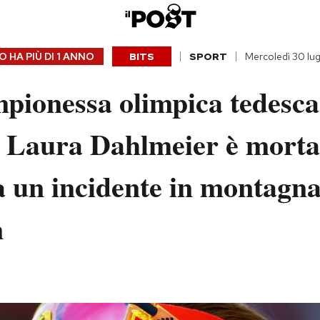
 HA PIÙ DI
1 ANNO
BITS
SPORT
Mercoledì 30 lug
pionessa olimpica tedesca
n Laura Dahlmeier è morta
a un incidente in montagna
n