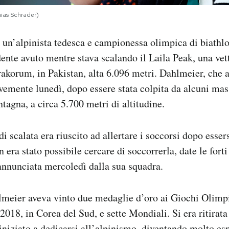
ias Schrader)
 un’alpinista tedesca e campionessa olimpica di biathl
dente avuto mentre stava scalando il Laila Peak, una vet
korum, in Pakistan, alta 6.096 metri. Dahlmeier, che a
avemente lunedì, dopo essere stata colpita da alcuni mas
tagna, a circa 5.700 metri di altitudine.
i scalata era riuscito ad allertare i soccorsi dopo esser
 era stato possibile cercare di soccorrerla, date le forti
annunciata mercoledì dalla sua squadra.
meier aveva vinto due medaglie d’oro ai Giochi Olimpic
018, in Corea del Sud, e sette Mondiali. Si era ritirata
 iniziato a dedicarsi all’alpinismo, diventando molto esp