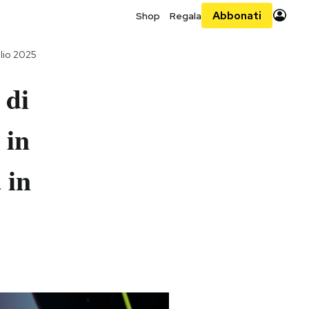
Abbonati
Shop
Regala
lio 2025
 di
 in
 in