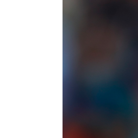
PODCAST
NEWSLETTER
I MIEI PREFERITI
SHOP
CALENDARIO
AREA PERSONALE
Area Personale
Newsletter