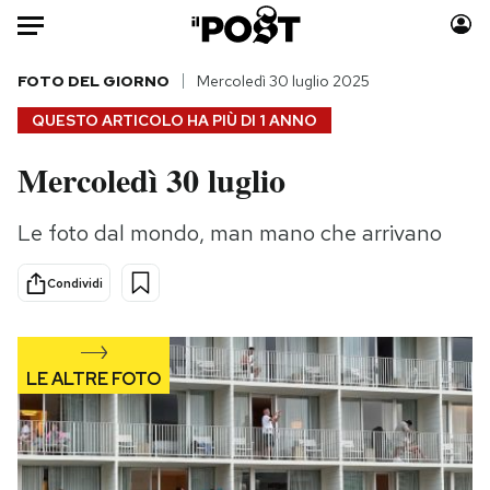
Auto
FOTO DEL GIORNO
Mercoledì 30 luglio 2025
QUESTO ARTICOLO HA PIÙ DI
1 ANNO
HOME
Mercoledì 30 luglio
Italia
Moda
Mondo
Libri
Le foto dal mondo, man mano che arrivano
Politica
Consumismi
Tecnologia
Storie/Idee
Condividi
Internet
Ok Boomer!
Scienza
Media
Cultura
Europa
Economia
Altrecose
Sport
Mondiali calcio 2026