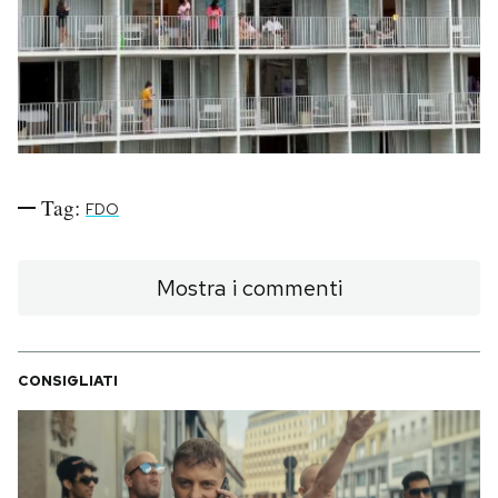
PODCAST
NEWSLETTER
I MIEI PREFERITI
Tag:
FDO
SHOP
Mostra i commenti
CALENDARIO
CONSIGLIATI
AREA PERSONALE
Area Personale
Newsletter