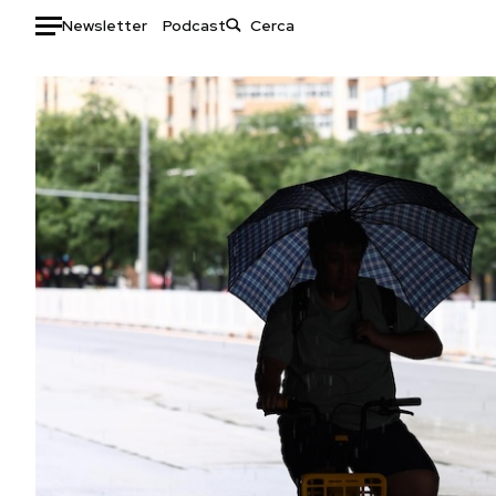
Newsletter
Podcast
Auto
HOME
Italia
Moda
Mondo
Libri
Politica
Consumismi
Tecnologia
Storie/Idee
Internet
Ok Boomer!
Scienza
Media
Cultura
Europa
Economia
Altrecose
Sport
Mondiali calcio 2026