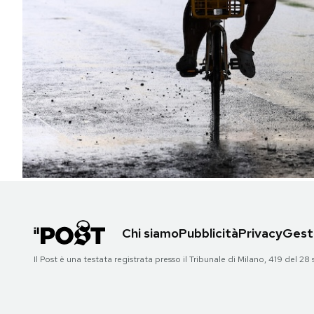
PODCAST
NEWSLETTER
I MIEI PREFERITI
SHOP
CALENDARIO
Chi siamo
Pubblicità
Privacy
Gesti
AREA PERSONALE
Il Post è una testata registrata presso il Tribunale di Milano, 419 del
Area Personale
Newsletter