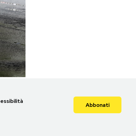
essibilità
Abbonati