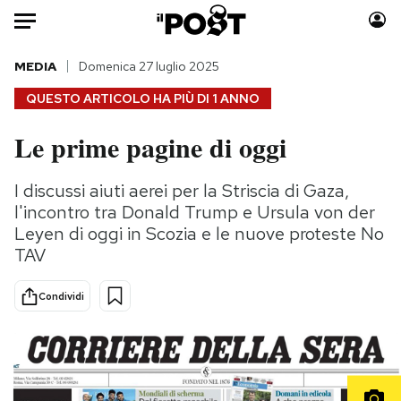
Auto
MEDIA
Domenica 27 luglio 2025
QUESTO ARTICOLO HA PIÙ DI
1 ANNO
HOME
Le prime pagine di oggi
Italia
Moda
Mondo
Libri
I discussi aiuti aerei per la Striscia di Gaza,
Politica
Consumismi
l'incontro tra Donald Trump e Ursula von der
Tecnologia
Storie/Idee
Leyen di oggi in Scozia e le nuove proteste No
TAV
Internet
Ok Boomer!
Scienza
Media
Condividi
Cultura
Europa
Economia
Altrecose
Sport
Mondiali calcio 2026