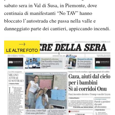
Notifiche mobile
sabato sera in Val di Susa, in Piemonte, dove
Regala il Post
centinaia di manifestanti “No TAV” hanno
Hai bisogno di aiuto?
bloccato l’autostrada che passa nella valle e
Esci
danneggiato parte dei cantieri, appiccando incendi.