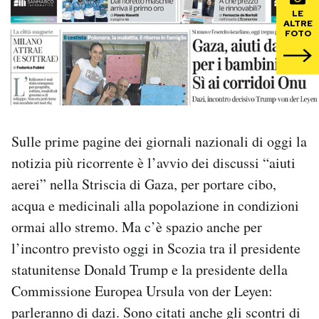
LE
ALTRE
PODCAST
FOTO
NEWSLETTER
I MIEI PREFERITI
Sulle prime pagine dei giornali nazionali di oggi la
notizia più ricorrente è l’avvio dei discussi “aiuti
SHOP
aerei” nella Striscia di Gaza, per portare cibo,
acqua e medicinali alla popolazione in condizioni
CALENDARIO
ormai allo stremo. Ma c’è spazio anche per
l’incontro previsto oggi in Scozia tra il presidente
AREA PERSONALE
statunitense Donald Trump e la presidente della
Commissione Europea Ursula von der Leyen:
Area Personale
parleranno di dazi. Sono citati anche gli scontri di
Newsletter