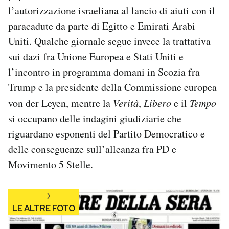
Notifiche mobile
l’autorizzazione israeliana al lancio di aiuti con il
Regala il Post
paracadute da parte di Egitto e Emirati Arabi
Hai bisogno di aiuto?
Uniti. Qualche giornale segue invece la trattativa
Esci
sui dazi fra Unione Europea e Stati Uniti e
l’incontro in programma domani in Scozia fra
Trump e la presidente della Commissione europea
von der Leyen, mentre la
Verità
,
Libero
e il
Tempo
si occupano delle indagini giudiziarie che
riguardano esponenti del Partito Democratico e
delle conseguenze sull’alleanza fra PD e
Movimento 5 Stelle.