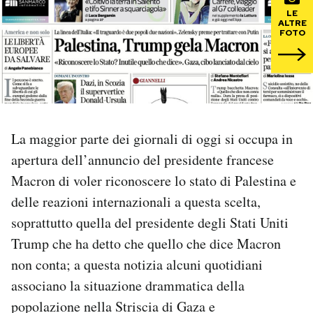
LE
ALTRE
PODCAST
FOTO
NEWSLETTER
I MIEI PREFERITI
La maggior parte dei giornali di oggi si occupa in
apertura dell’annuncio del presidente francese
SHOP
Macron di voler riconoscere lo stato di Palestina e
delle reazioni internazionali a questa scelta,
CALENDARIO
soprattutto quella del presidente degli Stati Uniti
Trump che ha detto che quello che dice Macron
AREA PERSONALE
non conta; a questa notizia alcuni quotidiani
associano la situazione drammatica della
Area Personale
popolazione nella Striscia di Gaza e
Newsletter