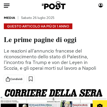
Auto
MEDIA
Sabato 26 luglio 2025
QUESTO ARTICOLO HA PIÙ DI
1 ANNO
HOME
Le prime pagine di oggi
Italia
Moda
Mondo
Libri
Le reazioni all’annuncio francese del
Politica
Consumismi
riconoscimento dello stato di Palestina,
Tecnologia
Storie/Idee
l’incontro fra Trump e von der Leyen in
Scozia, e gli operai morti sul lavoro a Napoli
Internet
Ok Boomer!
Scienza
Media
Condividi
Cultura
Europa
Economia
Altrecose
Sport
Mondiali calcio 2026