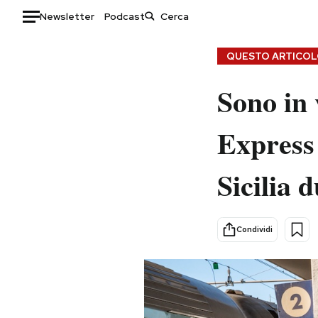
Newsletter
Podcast
Auto
QUESTO ARTICOLO
HOME
Sono in v
Italia
Moda
Express 
Mondo
Libri
Politica
Consumismi
Sicilia d
Tecnologia
Storie/Idee
Internet
Ok Boomer!
Scienza
Media
Condividi
Cultura
Europa
Economia
Altrecose
Sport
Mondiali calcio 2026