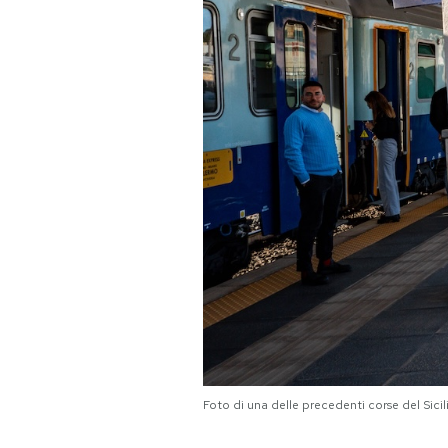
PODCAST
NEWSLETTER
I MIEI PREFERITI
SHOP
CALENDARIO
AREA PERSONALE
Foto di una delle precedenti corse del Sicil
Area Personale
Newsletter