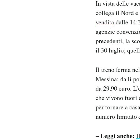
In vista delle vac
Notifiche mobile
collega il Nord e 
Regala il Post
vendita
dalle 14:3
Hai bisogno di aiuto?
Esci
agenzie convenzio
precedenti, la sc
il 30 luglio; quel
Il treno ferma ne
Messina: da lì poi
da 29,90 euro. L’o
che vivono fuori 
per tornare a casa
numero limitato d
– Leggi anche:
I