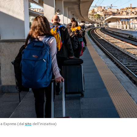
ia Express (dal
sito
dell'iniziativa)