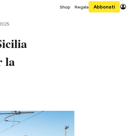
Abbonati
Shop
Regala
 2025
icilia
r la