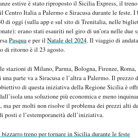
anze estive è stato riproposto il Sicilia Express, il tren
il Centro Italia a Palermo e Siracusa durante le feste. I
0 di oggi (sulla app e sul sito di Trenitalia, nelle biglie
nate): erano stati esauriti nel giro di un’ora nelle due
orsa
Pasqua
e per il
Natale del 2024
. Il viaggio di andat
lo di ritorno è il 23 agosto.
lle stazioni di Milano, Parma, Bologna, Firenze, Roma,
 una parte va a Siracusa e l’altra a Palermo. Il prezzo d
biettivo di questa iniziativa della Regione Sicilia è off
dall’isola una soluzione più economica e meno inquinan
, ma per molti non risolve il problema dei prezzi alti dei
i posti e l’estemporaneità dell’iniziativa.
l bizzarro treno per tornare in Sicilia durante le feste