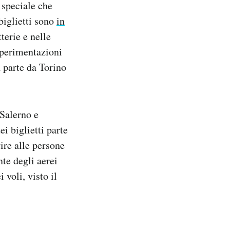
o speciale che
 biglietti sono
in
tterie e nelle
 sperimentazioni
a parte da Torino
 Salerno e
ei biglietti parte
rire alle persone
te degli aerei
 voli, visto il