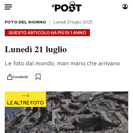
Auto
FOTO DEL GIORNO
Lunedì 21 luglio 2025
QUESTO ARTICOLO HA PIÙ DI
1 ANNO
HOME
Lunedì 21 luglio
Italia
Moda
Mondo
Libri
Le foto dal mondo, man mano che arrivano
Politica
Consumismi
Tecnologia
Storie/Idee
Condividi
Internet
Ok Boomer!
Scienza
Media
Cultura
Europa
Economia
Altrecose
Sport
Mondiali calcio 2026