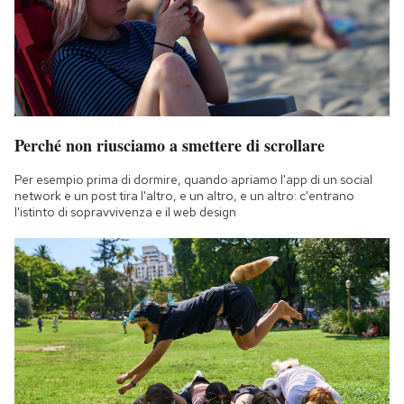
Notifiche mobile
Regala il Post
Hai bisogno di aiuto?
Esci
Perché non riusciamo a smettere di scrollare
Per esempio prima di dormire, quando apriamo l'app di un social
network e un post tira l'altro, e un altro, e un altro: c'entrano
l'istinto di sopravvivenza e il web design