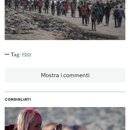
PODCAST
NEWSLETTER
I MIEI PREFERITI
Tag:
FDO
SHOP
Mostra i commenti
CALENDARIO
CONSIGLIATI
AREA PERSONALE
Area Personale
Newsletter