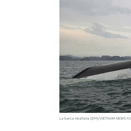
PODCAST
NEWSLETTER
I MIEI PREFERITI
SHOP
CALENDARIO
AREA PERSONALE
La barca ribaltata (EPA/VIETNAM NEWS 
Area Personale
Newsletter