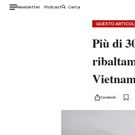
Newsletter
Podcast
Auto
QUESTO ARTICOLO
HOME
Più di 3
Italia
Moda
ribaltam
Mondo
Libri
Politica
Consumismi
Vietna
Tecnologia
Storie/Idee
Internet
Ok Boomer!
Scienza
Media
Condividi
Cultura
Europa
Economia
Altrecose
Sport
Mondiali calcio 2026