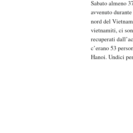
Sabato almeno 3
Notifiche mobile
avvenuto durante 
Regala il Post
nord del Vietnam
Hai bisogno di aiuto?
Esci
vietnamiti, ci so
recuperati dall’a
c’erano 53 persone
Hanoi. Undici per