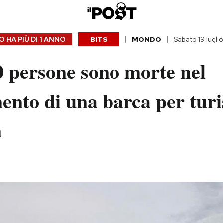
 HA PIÙ DI
1 ANNO
BITS
MONDO
Sabato 19 lugli
0 persone sono morte nel
ento di una barca per turis
m