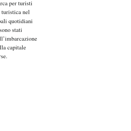
ca per turisti
turistica nel
pali quotidiani
sono stati
ull’imbarcazione
lla capitale
rse.