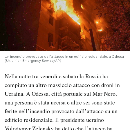
PODCAST
NEWSLETTER
I MIEI PREFERITI
Un incendio provocato dall’attacco in un edificio residenziale, a Odessa
(Ukrainian Emergency Service/AP)
SHOP
Nella notte tra venerdì e sabato la Russia ha
compiuto un altro massiccio attacco con droni in
CALENDARIO
Ucraina. A Odessa, città portuale sul Mar Nero,
una persona è stata uccisa e altre sei sono state
AREA PERSONALE
ferite nell’incendio provocato dall’attacco su un
edificio residenziale. Il presidente ucraino
Area Personale
Newsletter
Volodymyr Zelensky ha detto che l’attacco ha