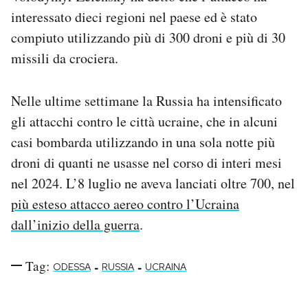
Notifiche mobile
interessato dieci regioni nel paese ed è stato
Regala il Post
compiuto utilizzando più di 300 droni e più di 30
Hai bisogno di aiuto?
missili da crociera.
Esci
Nelle ultime settimane la Russia ha intensificato
gli attacchi contro le città ucraine, che in alcuni
casi bombarda utilizzando in una sola notte più
droni di quanti ne usasse nel corso di interi mesi
nel 2024. L’8 luglio ne aveva lanciati oltre 700, nel
più esteso attacco aereo contro l’Ucraina
dall’inizio della guerra
.
Tag:
-
-
ODESSA
RUSSIA
UCRAINA