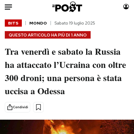
Auto
BITS
MONDO
Sabato 19 luglio 2025
QUESTO ARTICOLO HA PIÙ DI
1 ANNO
HOME
Tra venerdì e sabato la Russia
Italia
Moda
Mondo
Libri
ha attaccato l’Ucraina con oltre
Politica
Consumismi
300 droni; una persona è stata
Tecnologia
Storie/Idee
Internet
Ok Boomer!
uccisa a Odessa
Scienza
Media
Cultura
Europa
Condividi
Economia
Altrecose
Sport
Mondiali calcio 2026