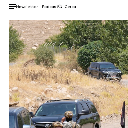
Newsletter
Podcast
Auto
HOME
Italia
Moda
Mondo
Libri
Politica
Consumismi
Tecnologia
Storie/Idee
Internet
Ok Boomer!
Scienza
Media
Cultura
Europa
Economia
Altrecose
Sport
Mondiali calcio 2026