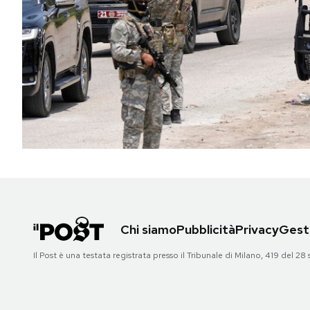
PODCAST
NEWSLETTER
I MIEI PREFERITI
SHOP
CALENDARIO
Chi siamo
Pubblicità
Privacy
Gesti
AREA PERSONALE
Il Post è una testata registrata presso il Tribunale di Milano, 419 del
Area Personale
Newsletter