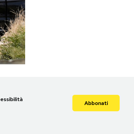
essibilità
Abbonati