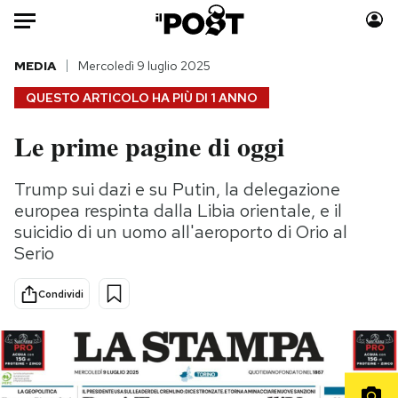
Auto
MEDIA
Mercoledì 9 luglio 2025
QUESTO ARTICOLO HA PIÙ DI
1 ANNO
HOME
Le prime pagine di oggi
Italia
Moda
Mondo
Libri
Trump sui dazi e su Putin, la delegazione
Politica
Consumismi
europea respinta dalla Libia orientale, e il
Tecnologia
Storie/Idee
suicidio di un uomo all'aeroporto di Orio al
Serio
Internet
Ok Boomer!
Scienza
Media
Condividi
Cultura
Europa
Economia
Altrecose
Sport
Mondiali calcio 2026