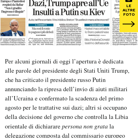
LE
ALTRE
PODCAST
FOTO
NEWSLETTER
I MIEI PREFERITI
Per alcuni giornali di oggi l’apertura è dedicata
alle parole del presidente degli Stati Uniti Trump,
SHOP
che ha criticato il presidente russo Putin
annunciando la ripresa dell’invio di aiuti militari
CALENDARIO
all’Ucraina e confermato la scadenza del primo
agosto per le trattative sui dazi; altri si occupano
AREA PERSONALE
della decisione del governo che controlla la Libia
orientale di dichiarare
persona non grata
la
Area Personale
delegazione composta dal commissario europeo
Newsletter