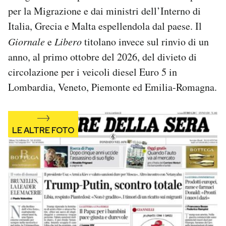
Notifiche mobile
per la Migrazione e dai ministri dell’Interno di
Regala il Post
Italia, Grecia e Malta espellendola dal paese. Il
Hai bisogno di aiuto?
Giornale
e
Libero
titolano invece sul rinvio di un
Esci
anno, al primo ottobre del 2026, del divieto di
circolazione per i veicoli diesel Euro 5 in
Lombardia, Veneto, Piemonte ed Emilia-Romagna.