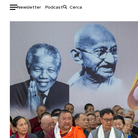
Newsletter
Podcast
Auto
HOME
Italia
Moda
Mondo
Libri
Politica
Consumismi
Tecnologia
Storie/Idee
Internet
Ok Boomer!
Scienza
Media
Cultura
Europa
Economia
Altrecose
Sport
Mondiali calcio 2026