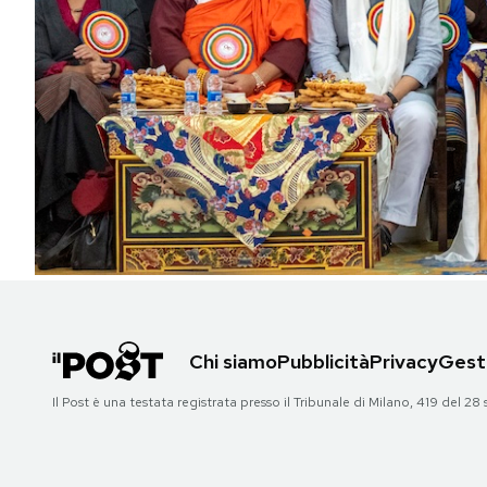
PODCAST
NEWSLETTER
I MIEI PREFERITI
SHOP
CALENDARIO
Chi siamo
Pubblicità
Privacy
Gesti
AREA PERSONALE
Il Post è una testata registrata presso il Tribunale di Milano, 419 del
Area Personale
Newsletter