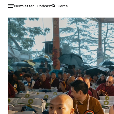
Newsletter
Podcast
Auto
HOME
Italia
Moda
Mondo
Libri
Politica
Consumismi
Tecnologia
Storie/Idee
Internet
Ok Boomer!
Scienza
Media
Cultura
Europa
Economia
Altrecose
Sport
Mondiali calcio 2026