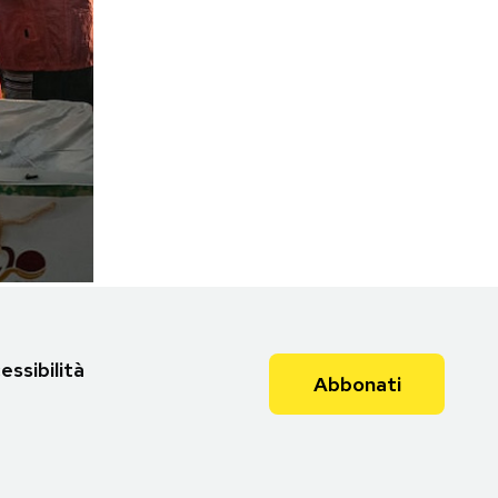
essibilità
Abbonati