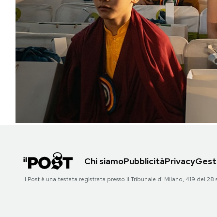
PODCAST
NEWSLETTER
I MIEI PREFERITI
SHOP
CALENDARIO
Chi siamo
Pubblicità
Privacy
Gesti
AREA PERSONALE
Il Post è una testata registrata presso il Tribunale di Milano, 419 del
Area Personale
Newsletter