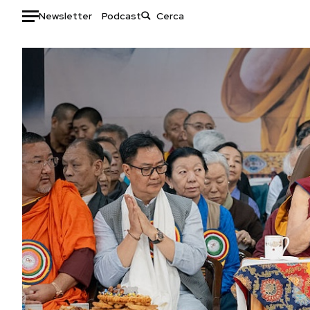
Newsletter
Podcast
Auto
HOME
Italia
Moda
Mondo
Libri
Politica
Consumismi
Tecnologia
Storie/Idee
Internet
Ok Boomer!
Scienza
Media
Cultura
Europa
Economia
Altrecose
Sport
Mondiali calcio 2026