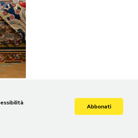
essibilità
Abbonati