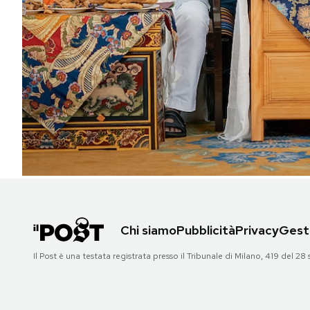
PODCAST
NEWSLETTER
I MIEI PREFERITI
SHOP
CALENDARIO
Chi siamo
Pubblicità
Privacy
Gesti
AREA PERSONALE
Il Post è una testata registrata presso il Tribunale di Milano, 419 del
Area Personale
Newsletter