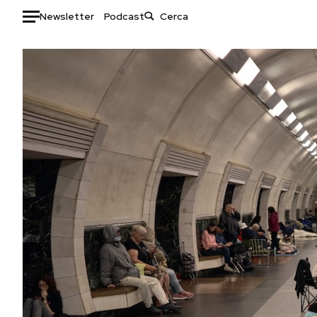
Newsletter
Podcast
Auto
HOME
Italia
Moda
Mondo
Libri
Politica
Consumismi
Tecnologia
Storie/Idee
Internet
Ok Boomer!
Scienza
Media
Cultura
Europa
Economia
Altrecose
Sport
Mondiali calcio 2026