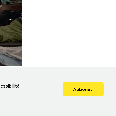
essibilità
Abbonati