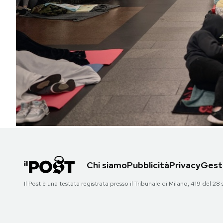
PODCAST
NEWSLETTER
I MIEI PREFERITI
SHOP
CALENDARIO
Chi siamo
Pubblicità
Privacy
Gesti
AREA PERSONALE
Il Post è una testata registrata presso il Tribunale di Milano, 419 del
Area Personale
Newsletter