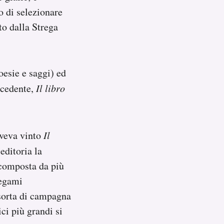
o di selezionare
to dalla Strega
oesie e saggi) ed
ecedente,
Il libro
aveva vinto
Il
editoria la
, composta da più
legami
 sorta di campagna
ci più grandi si