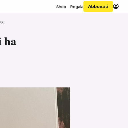
Abbonati
Shop
Regala
25
i ha