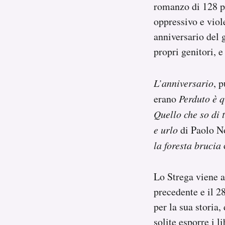
romanzo di 128 
Notifiche mobile
oppressivo e viole
Regala il Post
Hai bisogno di aiuto?
anniversario del g
Esci
propri genitori, e
L’anniversario
, p
erano
Perduto è 
Quello che so di 
e urlo
di Paolo No
la foresta brucia
Lo Strega viene a
precedente e il 28
per la sua storia,
solite esporre i l