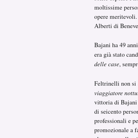
moltissime person
opere meritevoli.
Alberti di Beneve
Bajani ha 49 anni,
era già stato can
delle case
, sempr
Feltrinelli non s
viaggiatore nott
vittoria di Bajan
di seicento perso
professionali e p
promozionale a fa