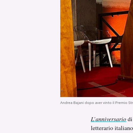
PODCAST
NEWSLETTER
I MIEI PREFERITI
SHOP
CALENDARIO
Andrea Bajani dopo aver vinto il Premio S
AREA PERSONALE
L’anniversario
di
Area Personale
letterario italian
Newsletter