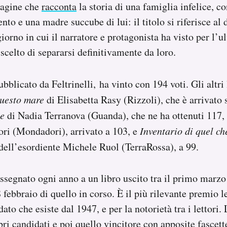
pagine che
racconta
la storia di una famiglia infelice, c
nto e una madre succube di lui: il titolo si riferisce al
iorno in cui il narratore e protagonista ha visto per l’ul
 scelto di separarsi definitivamente da loro.
ubblicato da Feltrinelli, ha vinto con 194 voti. Gli altri
questo mare
di Elisabetta Rasy (Rizzoli), che è arrivato
te
di Nadia Terranova (Guanda), che ne ha ottenuti 117,
ri (Mondadori), arrivato a 103, e
Inventario di quel ch
dell’esordiente Michele Ruol (TerraRossa), a 99.
ssegnato ogni anno a un libro uscito tra il primo marzo
 febbraio di quello in corso. È il più rilevante premio le
 dato che esiste dal 1947, e per la notorietà tra i lettori.
ibri candidati e poi quello vincitore con apposite fascette