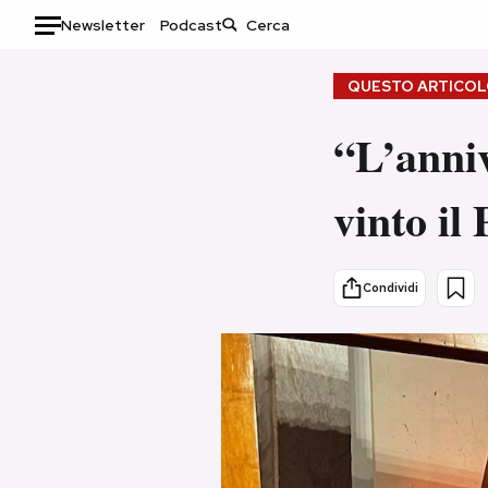
Newsletter
Podcast
Auto
QUESTO ARTICOLO
HOME
“L’anni
Italia
Moda
vinto il
Mondo
Libri
Politica
Consumismi
Tecnologia
Storie/Idee
Condividi
Internet
Ok Boomer!
Scienza
Media
Cultura
Europa
Economia
Altrecose
Sport
Mondiali calcio 2026