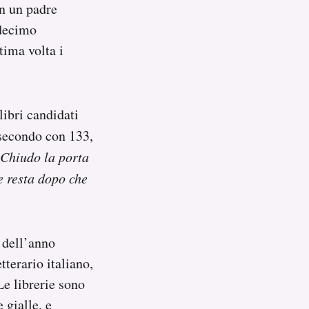
on un padre
 decimo
tima volta i
 libri candidati
 secondo con 133,
Chiudo la porta
e resta dopo che
 dell’anno
tterario italiano,
 Le librerie sono
 gialle, e