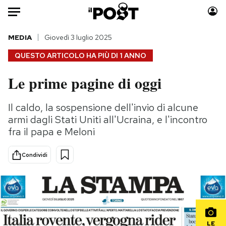
Auto
MEDIA
Giovedì 3 luglio 2025
QUESTO ARTICOLO HA PIÙ DI
1 ANNO
HOME
Le prime pagine di oggi
Italia
Moda
Mondo
Libri
Il caldo, la sospensione dell'invio di alcune
Politica
Consumismi
armi dagli Stati Uniti all'Ucraina, e l'incontro
Tecnologia
Storie/Idee
fra il papa e Meloni
Internet
Ok Boomer!
Condividi
Scienza
Media
Cultura
Europa
Economia
Altrecose
Sport
Mondiali calcio 2026
LE