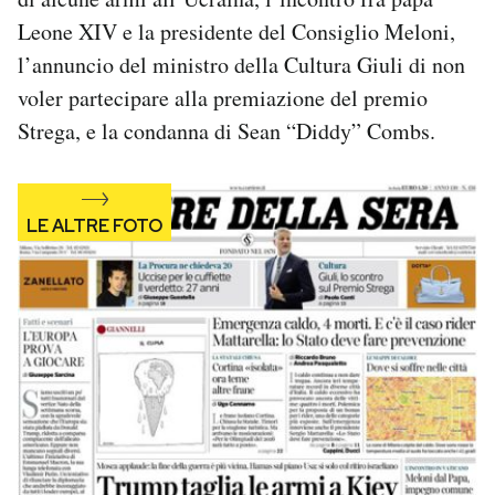
Notifiche mobile
Leone XIV e la presidente del Consiglio Meloni,
Regala il Post
l’annuncio del ministro della Cultura Giuli di non
Hai bisogno di aiuto?
voler partecipare alla premiazione del premio
Esci
Strega, e la condanna di Sean “Diddy” Combs.