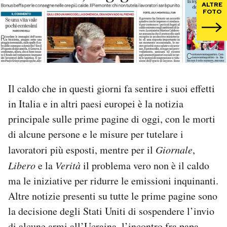
ALTRE
FOTO
PODCAST
NEWSLETTER
Il caldo che in questi giorni fa sentire i suoi effetti
I MIEI PREFERITI
in Italia e in altri paesi europei è la notizia
principale sulle prime pagine di oggi, con le morti
SHOP
di alcune persone e le misure per tutelare i
lavoratori più esposti, mentre per il
Giornale
,
CALENDARIO
Libero
e la
Verità
il problema vero non è il caldo
ma le iniziative per ridurre le emissioni inquinanti.
AREA PERSONALE
Altre notizie presenti su tutte le prime pagine sono
Area Personale
la decisione degli Stati Uniti di sospendere l’invio
Newsletter
di alcune armi all’Ucraina, l’incontro fra papa