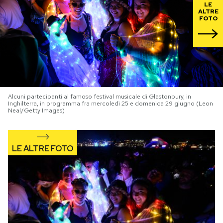
LE
ALTRE
FOTO
PODCAST
NEWSLETTER
I MIEI PREFERITI
Alcuni partecipanti al famoso festival musicale di Glastonbury, in
Inghilterra, in programma fra mercoledì 25 e domenica 29 giugno (Leon
Neal/Getty Images)
SHOP
CALENDARIO
AREA PERSONALE
Area Personale
Newsletter