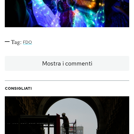
Notifiche mobile
Regala il Post
Hai bisogno di aiuto?
Esci
Tag:
FDO
Mostra i commenti
CONSIGLIATI