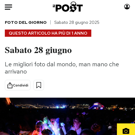
Auto
FOTO DEL GIORNO
Sabato 28 giugno 2025
QUESTO ARTICOLO HA PIÙ DI
1 ANNO
HOME
Sabato 28 giugno
Italia
Moda
Mondo
Libri
Le migliori foto dal mondo, man mano che
Politica
Consumismi
arrivano
Tecnologia
Storie/Idee
Internet
Ok Boomer!
Condividi
Scienza
Media
Cultura
Europa
Economia
Altrecose
Sport
Mondiali calcio 2026