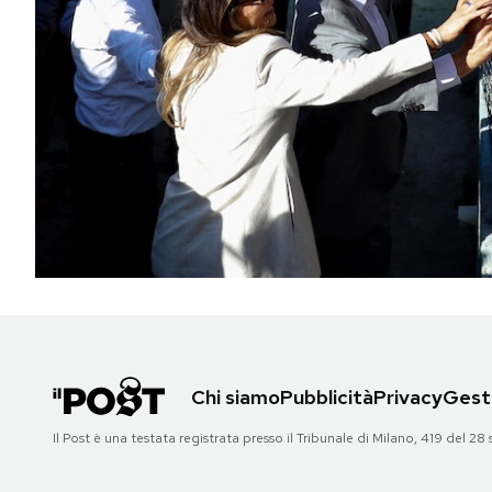
PODCAST
NEWSLETTER
I MIEI PREFERITI
SHOP
CALENDARIO
Chi siamo
Pubblicità
Privacy
Gesti
AREA PERSONALE
Il Post è una testata registrata presso il Tribunale di Milano, 419 del
Area Personale
Newsletter