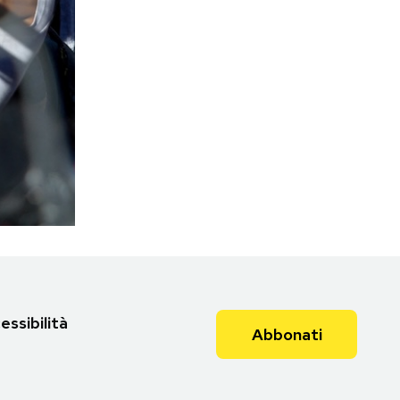
essibilità
Abbonati