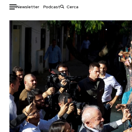
Newsletter
Podcast
Auto
HOME
Italia
Moda
Mondo
Libri
Politica
Consumismi
Tecnologia
Storie/Idee
Internet
Ok Boomer!
Scienza
Media
Cultura
Europa
Economia
Altrecose
Sport
Mondiali calcio 2026