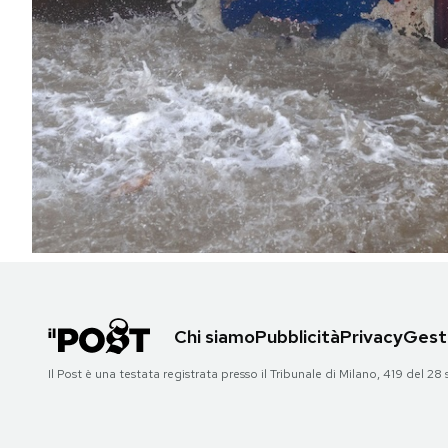
PODCAST
NEWSLETTER
I MIEI PREFERITI
SHOP
CALENDARIO
Chi siamo
Pubblicità
Privacy
Gesti
AREA PERSONALE
Il Post è una testata registrata presso il Tribunale di Milano, 419 del
Area Personale
Newsletter