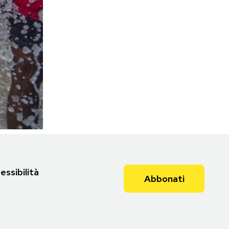
essibilità
Abbonati