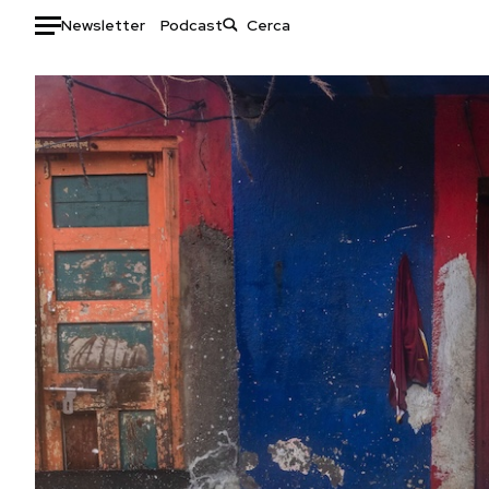
Newsletter
Podcast
Auto
HOME
Italia
Moda
Mondo
Libri
Politica
Consumismi
Tecnologia
Storie/Idee
Internet
Ok Boomer!
Scienza
Media
Cultura
Europa
Economia
Altrecose
Sport
Mondiali calcio 2026