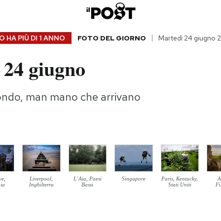
 HA PIÙ DI
1 ANNO
FOTO DEL GIORNO
Martedì 24 giugno 
 24 giugno
ondo, man mano che arrivano
ve,
Liverpool,
L’Aia, Paesi
Singapore
Paris, Kentucky,
A
ia
Inghilterra
Bassi
Stati Uniti
Fi