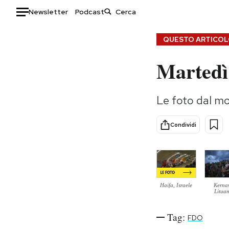
Newsletter
Podcast
Auto
QUESTO ARTICOLO
Martedì
HOME
Italia
Moda
Le foto dal m
Mondo
Libri
Politica
Consumismi
Condividi
Tecnologia
Storie/Idee
Internet
Ok Boomer!
Scienza
Media
Cultura
Europa
Haifa, Israele
Kerna
Economia
Altrecose
Lituan
Sport
Mondiali calcio 2026
Tag:
FDO