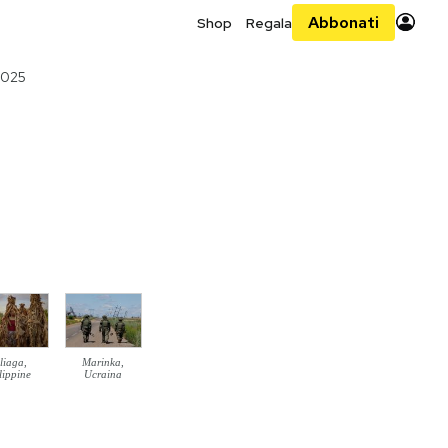
Abbonati
Shop
Regala
2025
liaga,
Marinka,
lippine
Ucraina