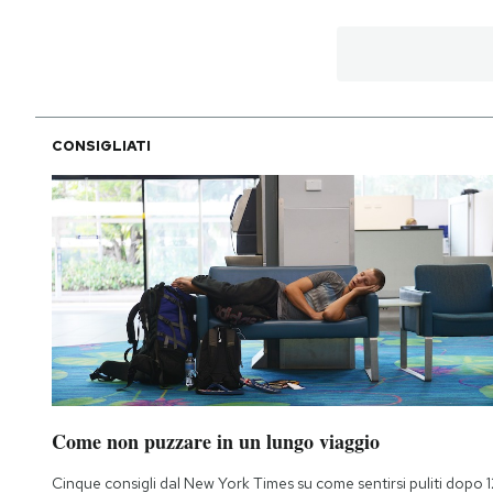
PODCAST
NEWSLETTER
CONSIGLIATI
I MIEI PREFERITI
SHOP
CALENDARIO
AREA PERSONALE
Come non puzzare in un lungo viaggio
Area Personale
Newsletter
Cinque consigli dal New York Times su come sentirsi puliti dopo 1