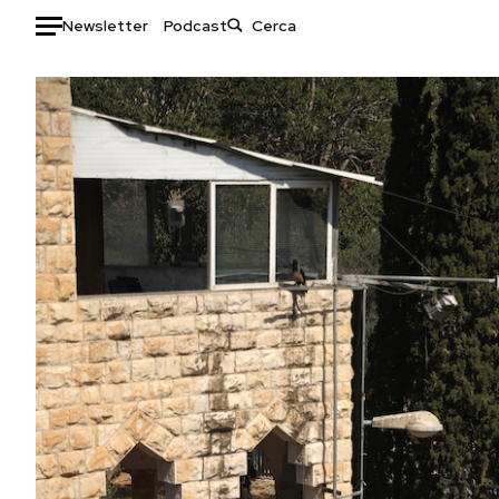
Newsletter
Podcast
Auto
HOME
Italia
Moda
Mondo
Libri
Politica
Consumismi
Tecnologia
Storie/Idee
Internet
Ok Boomer!
Scienza
Media
Cultura
Europa
Economia
Altrecose
Sport
Mondiali calcio 2026