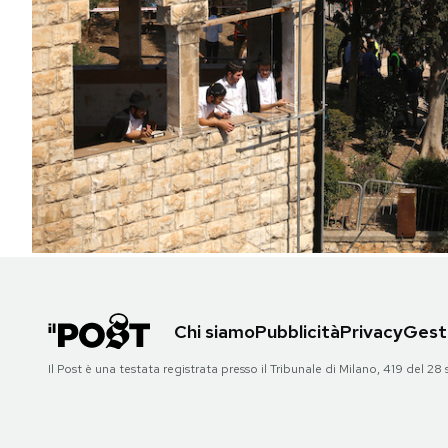
PODCAST
NEWSLETTER
I MIEI PREFERITI
SHOP
CALENDARIO
Chi siamo
Pubblicità
Privacy
Gesti
AREA PERSONALE
Il Post è una testata registrata presso il Tribunale di Milano, 419 del
Area Personale
Newsletter