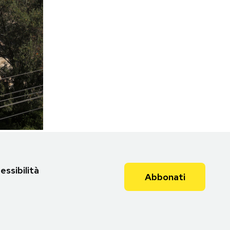
essibilità
Abbonati