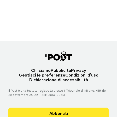
mai più
Torna all'articolo
Notifiche mobile
Steven Spielberg dopo la fine delle riprese di
Lo squalo
, 1975 (Alain
Regala il Post
Steven Spielberg (Boulevard/Corbis/Getty Images)
Dejean/Sygma via Getty Images)
Hai bisogno di aiuto?
Esci
Torna all'articolo
Torna all'articolo
Chi siamo
Pubblicità
Privacy
Gestisci le preferenze
Condizioni d'uso
Dichiarazione di accessibilità
Il Post è una testata registrata presso il Tribunale di Milano, 419 del
28 settembre 2009 - ISSN 2610-9980
Abbonati