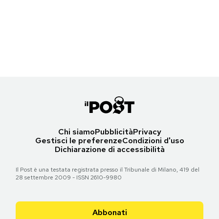
mai più
Torna all'articolo
Notifiche mobile
Steven Spielberg dopo la fine delle riprese di
Lo squalo
, 1975 (Alain
Regala il Post
Steven Spielberg (Boulevard/Corbis/Getty Images)
Dejean/Sygma via Getty Images)
Hai bisogno di aiuto?
Esci
Torna all'articolo
Torna all'articolo
Chi siamo
Pubblicità
Privacy
Gestisci le preferenze
Condizioni d'uso
Dichiarazione di accessibilità
Il Post è una testata registrata presso il Tribunale di Milano, 419 del
28 settembre 2009 - ISSN 2610-9980
Abbonati