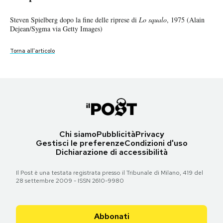
mai più
Torna all'articolo
Notifiche mobile
Steven Spielberg dopo la fine delle riprese di
Lo squalo
, 1975 (Alain
Regala il Post
Steven Spielberg (Boulevard/Corbis/Getty Images)
Dejean/Sygma via Getty Images)
Hai bisogno di aiuto?
Esci
Torna all'articolo
Torna all'articolo
Chi siamo
Pubblicità
Privacy
Gestisci le preferenze
Condizioni d'uso
Dichiarazione di accessibilità
Il Post è una testata registrata presso il Tribunale di Milano, 419 del
28 settembre 2009 - ISSN 2610-9980
Abbonati