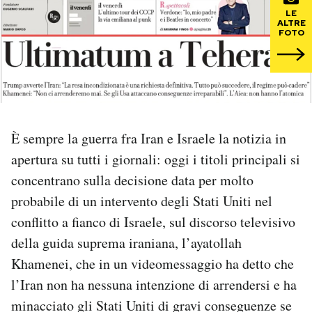
LE
ALTRE
PODCAST
FOTO
NEWSLETTER
I MIEI PREFERITI
È sempre la guerra fra Iran e Israele la notizia in
apertura su tutti i giornali: oggi i titoli principali si
SHOP
concentrano sulla decisione data per molto
probabile di un intervento degli Stati Uniti nel
CALENDARIO
conflitto a fianco di Israele, sul discorso televisivo
della guida suprema iraniana, l’ayatollah
AREA PERSONALE
Khamenei, che in un videomessaggio ha detto che
l’Iran non ha nessuna intenzione di arrendersi e ha
Area Personale
minacciato gli Stati Uniti di gravi conseguenze se
Newsletter