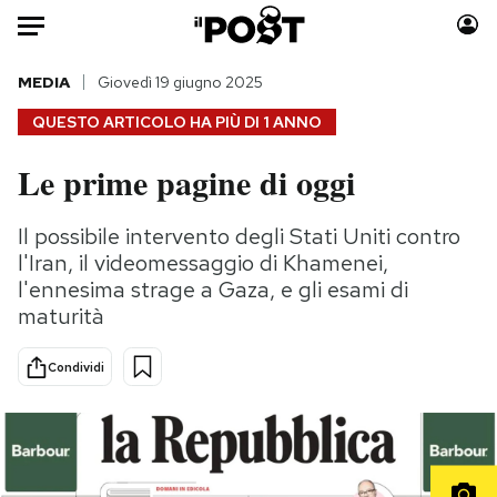
Auto
MEDIA
Giovedì 19 giugno 2025
QUESTO ARTICOLO HA PIÙ DI
1 ANNO
HOME
Le prime pagine di oggi
Italia
Moda
Mondo
Libri
Il possibile intervento degli Stati Uniti contro
Politica
Consumismi
l'Iran, il videomessaggio di Khamenei,
Tecnologia
Storie/Idee
l'ennesima strage a Gaza, e gli esami di
maturità
Internet
Ok Boomer!
Scienza
Media
Condividi
Cultura
Europa
Economia
Altrecose
Sport
Mondiali calcio 2026