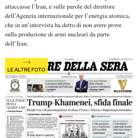
Notifiche mobile
attaccasse l’Iran, e sulle parole del direttore
Regala il Post
dell’Agenzia internazionale per l’energia atomica,
Hai bisogno di aiuto?
che in un’intervista ha detto di non avere prove
Esci
sulla produzione di armi nucleari da parte
dell’Iran.