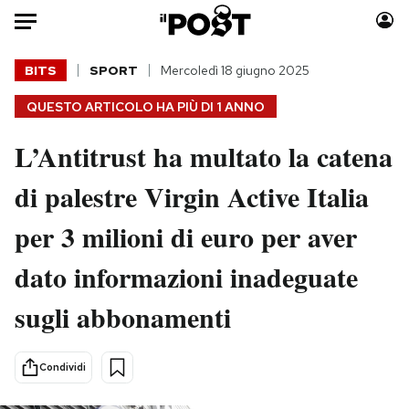
Auto
BITS
SPORT
Mercoledì 18 giugno 2025
QUESTO ARTICOLO HA PIÙ DI
1 ANNO
HOME
L’Antitrust ha multato la catena
Italia
Moda
Mondo
Libri
di palestre Virgin Active Italia
Politica
Consumismi
per 3 milioni di euro per aver
Tecnologia
Storie/Idee
Internet
Ok Boomer!
dato informazioni inadeguate
Scienza
Media
sugli abbonamenti
Cultura
Europa
Economia
Altrecose
Sport
Mondiali calcio 2026
Condividi