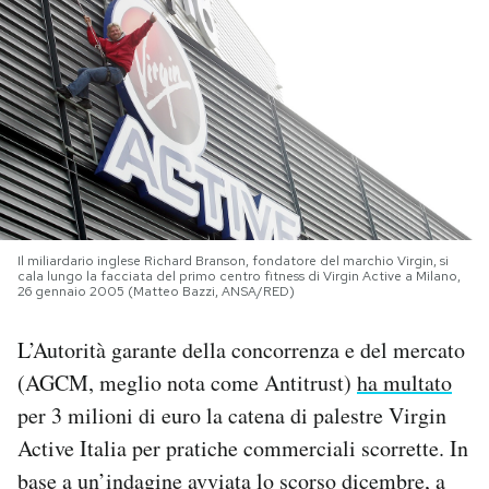
PODCAST
NEWSLETTER
I MIEI PREFERITI
SHOP
Il miliardario inglese Richard Branson, fondatore del marchio Virgin, si
cala lungo la facciata del primo centro fitness di Virgin Active a Milano,
26 gennaio 2005 (Matteo Bazzi, ANSA/RED)
CALENDARIO
L’Autorità garante della concorrenza e del mercato
(AGCM, meglio nota come Antitrust)
ha multato
AREA PERSONALE
per 3 milioni di euro la catena di palestre Virgin
Active Italia per pratiche commerciali scorrette. In
Area Personale
base a un’indagine avviata lo scorso dicembre, a
Newsletter