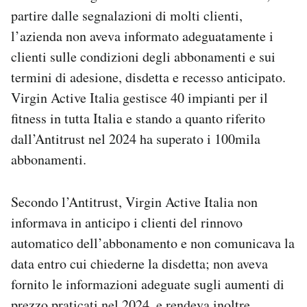
Notifiche mobile
partire dalle segnalazioni di molti clienti,
Regala il Post
l’azienda non aveva informato adeguatamente i
Hai bisogno di aiuto?
clienti sulle condizioni degli abbonamenti e sui
Esci
termini di adesione, disdetta e recesso anticipato.
Virgin Active Italia gestisce 40 impianti per il
fitness in tutta Italia e stando a quanto riferito
dall’Antitrust nel 2024 ha superato i 100mila
abbonamenti.
Secondo l’Antitrust, Virgin Active Italia non
informava in anticipo i clienti del rinnovo
automatico dell’abbonamento e non comunicava la
data entro cui chiederne la disdetta; non aveva
fornito le informazioni adeguate sugli aumenti di
prezzo praticati nel 2024, e rendeva inoltre