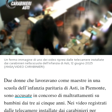
PODCAST
NEWSLETTER
I MIEI PREFERITI
SHOP
Un fermo immagine di uno dei video ripresi dalle telecamere installate
dai carabinieri nella scuola dell'infanzia di Asti, 12 giugno 2025
(ANSA/VIDEO CARABINIERI)
CALENDARIO
Due donne che lavoravano come maestre in una
scuola dell’infanzia paritaria di Asti, in Piemonte,
AREA PERSONALE
sono
accusate
in concorso di maltrattamenti su
bambini dai tre ai cinque anni. Nei video registrati
Area Personale
dalle telecamere installate dai carabinieri per
Newsletter