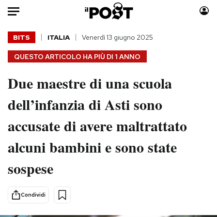
Auto
BITS
ITALIA
Venerdì 13 giugno 2025
QUESTO ARTICOLO HA PIÙ DI
1 ANNO
HOME
Due maestre di una scuola
Italia
Moda
Mondo
Libri
dell’infanzia di Asti sono
Politica
Consumismi
accusate di avere maltrattato
Tecnologia
Storie/Idee
Internet
Ok Boomer!
alcuni bambini e sono state
Scienza
Media
sospese
Cultura
Europa
Economia
Altrecose
Sport
Mondiali calcio 2026
Condividi