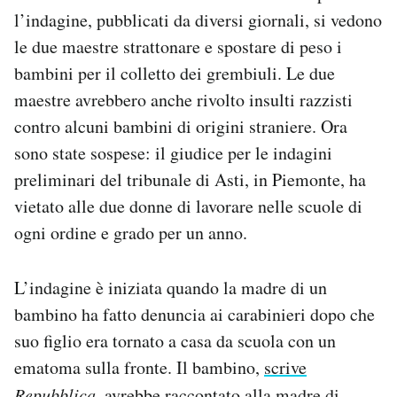
Notifiche mobile
l’indagine, pubblicati da diversi giornali, si vedono
Regala il Post
le due maestre strattonare e spostare di peso i
Hai bisogno di aiuto?
bambini per il colletto dei grembiuli. Le due
Esci
maestre avrebbero anche rivolto insulti razzisti
contro alcuni bambini di origini straniere. Ora
sono state sospese: il giudice per le indagini
preliminari del tribunale di Asti, in Piemonte, ha
vietato alle due donne di lavorare nelle scuole di
ogni ordine e grado per un anno.
L’indagine è iniziata quando la madre di un
bambino ha fatto denuncia ai carabinieri dopo che
suo figlio era tornato a casa da scuola con un
ematoma sulla fronte. Il bambino,
scrive
Repubblica
, avrebbe raccontato alla madre di