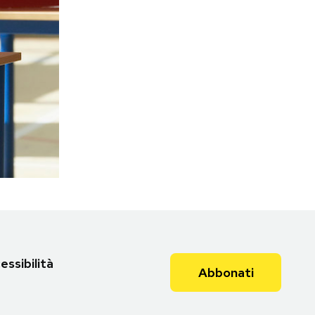
essibilità
Abbonati