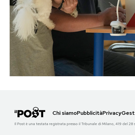
PODCAST
NEWSLETTER
I MIEI PREFERITI
SHOP
CALENDARIO
AREA PERSONALE
Chi siamo
Pubblicità
Privacy
Gesti
Area Personale
Il Post è una testata registrata presso il Tribunale di Milano, 419 del
Newsletter