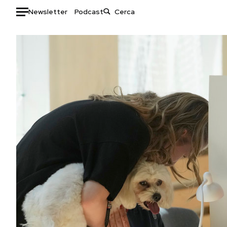
Newsletter
Podcast
Auto
HOME
Italia
Moda
Mondo
Libri
Politica
Consumismi
Tecnologia
Storie/Idee
Internet
Ok Boomer!
Scienza
Media
Cultura
Europa
Economia
Altrecose
Sport
Mondiali calcio 2026