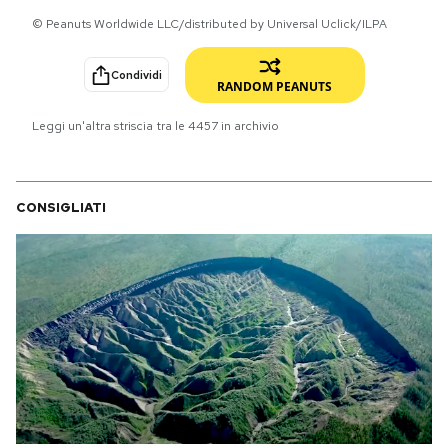
© Peanuts Worldwide LLC/distributed by Universal Uclick/ILPA
PODCAST
Condividi
RANDOM PEANUTS
NEWSLETTER
Leggi un'altra striscia tra le
4457
in archivio
I MIEI PREFERITI
CONSIGLIATI
SHOP
CALENDARIO
AREA PERSONALE
Area Personale
Newsletter