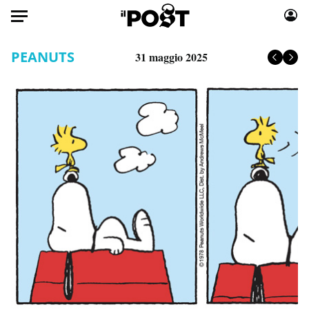
Auto
PEANUTS
31 maggio 2025
HOME
Italia
Moda
Mondo
Libri
Politica
Consumismi
Tecnologia
Storie/Idee
Internet
Ok Boomer!
Scienza
Media
Cultura
Europa
Economia
Altrecose
Sport
Mondiali calcio 2026