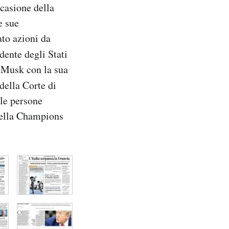
ccasione della
e sue
ato azioni da
dente degli Stati
n Musk con la sua
della Corte di
lle persone
 della Champions