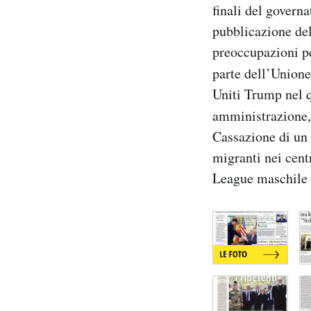
finali del govern
Notifiche mobile
pubblicazione del
Regala il Post
Hai bisogno di aiuto?
preoccupazioni pe
Esci
parte dell’Union
Uniti Trump nel q
amministrazione,
Cassazione di un 
migranti nei cent
League maschile d