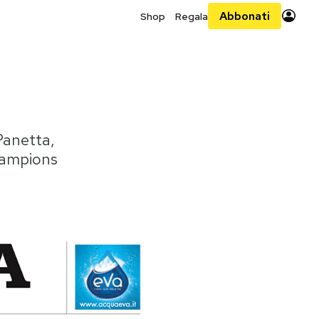
Abbonati
Shop
Regala
 Panetta,
Champions