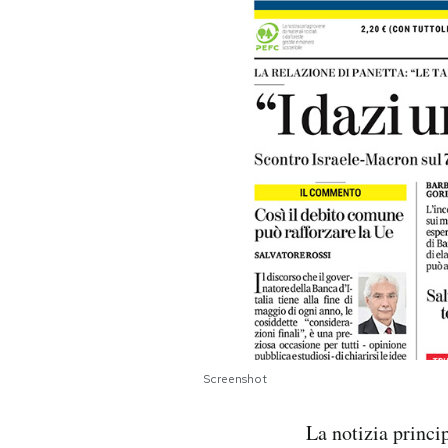
PODCAST
NEWSLETTER
I MIEI PREFERITI
SHOP
CALENDARIO
AREA PERSONALE
Screenshot
Area Personale
La notizia princip
Newsletter