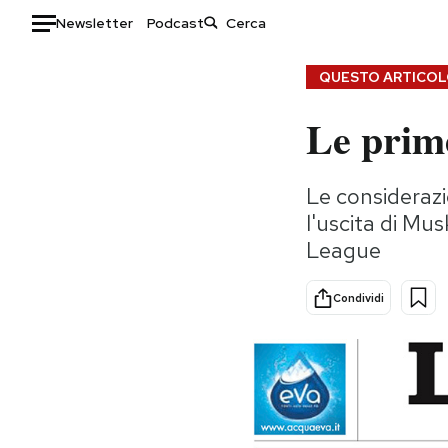
Newsletter
Podcast
Auto
QUESTO ARTICOLO
Le prime
HOME
Italia
Moda
Le considerazi
Mondo
Libri
l'uscita di Mu
Politica
Consumismi
League
Tecnologia
Storie/Idee
Internet
Ok Boomer!
Condividi
Scienza
Media
Cultura
Europa
Economia
Altrecose
Sport
Mondiali calcio 2026