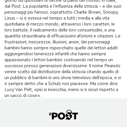
giorno sui quotidiani di decine di paesi del mondo: in Italia,
dal Post. La popolarità e l’influenza della striscia – e dei suoi
personaggi più famosi, soprattutto Charlie Brown, Snoopy,
Linus – si è estesa nel tempo a tutti i media e alla vita
quotidiana di mezzo mondo, attraverso i loro caratteri, le
loro battute, il radicamento delle loro consuetudini, e una
quantità straordinaria di efficacissimi aforismi e citazioni. Le
frustrazioni, insicurezze, illusioni, ansie, dei personaggi
bambini hanno sempre rispecchiato quelle dei lettori adulti
aggiungendovi tenerezze infantili che hanno sempre
appassionato i lettori bambini: costruendo nel tempo un
successo presso generazioni diversissime. Il nome Peanuts
venne scelto dal distributore della striscia citando quello di
un pubblico di bambini in uno show televisivo dell’epoca, e si
è sempre detto che a Schulz non piacesse. Ma come dice
Lucy Van Pelt, «più si invecchia, meno si è sicuri rispetto a
un sacco di cose».