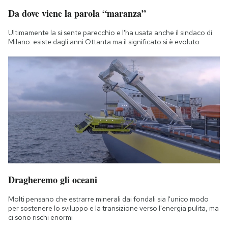
Notifiche mobile
Da dove viene la parola “maranza”
Regala il Post
Ultimamente la si sente parecchio e l'ha usata anche il sindaco di
Hai bisogno di aiuto?
Milano: esiste dagli anni Ottanta ma il significato si è evoluto
Esci
Dragheremo gli oceani
Molti pensano che estrarre minerali dai fondali sia l'unico modo
per sostenere lo sviluppo e la transizione verso l'energia pulita, ma
ci sono rischi enormi