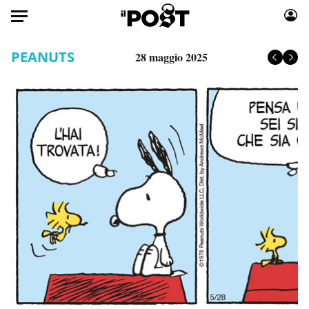
Auto
PEANUTS
28 maggio 2025
HOME
Italia
Moda
Mondo
Libri
Politica
Consumismi
Tecnologia
Storie/Idee
Internet
Ok Boomer!
Scienza
Media
Cultura
Europa
Economia
Altrecose
Sport
Mondiali calcio 2026