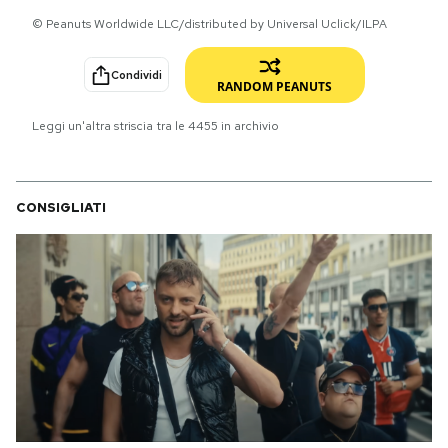
© Peanuts Worldwide LLC/distributed by Universal Uclick/ILPA
PODCAST
Condividi
RANDOM PEANUTS
NEWSLETTER
Leggi un'altra striscia tra le
4455
in archivio
I MIEI PREFERITI
CONSIGLIATI
SHOP
CALENDARIO
AREA PERSONALE
Area Personale
Newsletter