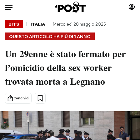
Auto
BITS
ITALIA
Mercoledì 28 maggio 2025
QUESTO ARTICOLO HA PIÙ DI
1 ANNO
HOME
Un 29enne è stato fermato per
Italia
Moda
Mondo
Libri
l’omicidio della sex worker
Politica
Consumismi
trovata morta a Legnano
Tecnologia
Storie/Idee
Internet
Ok Boomer!
Scienza
Media
Condividi
Cultura
Europa
Economia
Altrecose
Sport
Mondiali calcio 2026