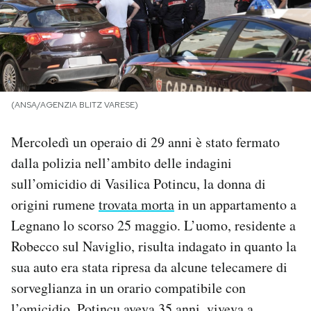
PODCAST
NEWSLETTER
(ANSA/AGENZIA BLITZ VARESE)
I MIEI PREFERITI
Mercoledì un operaio di 29 anni è stato fermato
dalla polizia nell’ambito delle indagini
SHOP
sull’omicidio di Vasilica Potincu, la donna di
origini rumene
trovata morta
in un appartamento a
CALENDARIO
Legnano lo scorso 25 maggio. L’uomo, residente a
Robecco sul Naviglio, risulta indagato in quanto la
AREA PERSONALE
sua auto era stata ripresa da alcune telecamere di
sorveglianza in un orario compatibile con
Area Personale
Newsletter
l’omicidio. Potincu aveva 35 anni, viveva a