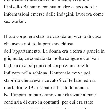
Notifiche mobile
Cinisello Balsamo con sua madre e, secondo le
Regala il Post
informazioni emerse dalle indagini, lavorava come
Hai bisogno di aiuto?
sex worker.
Esci
Il suo corpo era stato trovato da un vicino di casa
che aveva notato la porta socchiusa
dell’appartamento. La donna era a terra a pancia in
giù, nuda, circondata da molto sangue e con vari
tagli in diversi punti del corpo e un coltello
infilzato nella schiena. L’autopsia aveva poi
stabilito che aveva ricevuto 9 coltellate, ed era
morta tra le 19 di sabato e l’1 di domenica.
Nell’appartamento erano state ritrovate alcune
centinaia di euro in contanti, per cui era stato