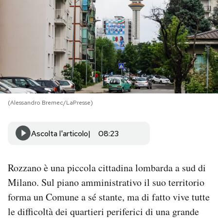
PODCAST
NEWSLETTER
I MIEI PREFERITI
(Alessandro Bremec/LaPresse)
SHOP
Ascolta l'articolo
08:23
CALENDARIO
Rozzano è una piccola cittadina lombarda a sud di
AREA PERSONALE
Milano. Sul piano amministrativo il suo territorio
forma un Comune a sé stante, ma di fatto vive tutte
Area Personale
le difficoltà dei quartieri periferici di una grande
Newsletter