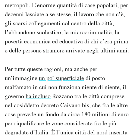
metropoli. L’enorme quantità di case popolari, per
Notifiche mobile
Regala il Post
decenni lasciate a se stesse, il lavoro che non c’è,
Hai bisogno di aiuto?
gli scarsi collegamenti col centro della città,
Esci
l’abbandono scolastico, la microcriminalità, la
povertà economica ed educativa di chi c’era prima
e delle persone straniere arrivate negli ultimi anni.
Per tutte queste ragioni, ma anche per
un’immagine
un po’ superficiale
di posto
malfamato in cui non funziona niente di niente, il
governo
ha incluso
Rozzano tra le città comprese
nel cosiddetto decreto Caivano bis, che fra le altre
cose prevede un fondo da circa 180 milioni di euro
per riqualificare le zone considerate fra le più
degradate d’Italia. È l’unica città del nord inserita