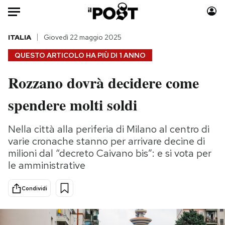
Auto
ITALIA
Giovedì 22 maggio 2025
QUESTO ARTICOLO HA PIÙ DI
1 ANNO
HOME
Rozzano dovrà decidere come
Italia
Moda
spendere molti soldi
Mondo
Libri
Politica
Consumismi
Nella città alla periferia di Milano al centro di
Tecnologia
Storie/Idee
varie cronache stanno per arrivare decine di
Internet
Ok Boomer!
milioni dal “decreto Caivano bis”: e si vota per
Scienza
Media
le amministrative
Cultura
Europa
Economia
Altrecose
Condividi
Sport
Mondiali calcio 2026