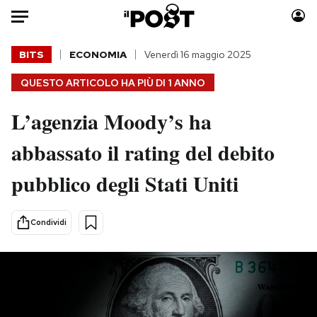
Auto
BITS
ECONOMIA
Venerdì 16 maggio 2025
QUESTO ARTICOLO HA PIÙ DI
1 ANNO
HOME
L’agenzia Moody’s ha
Italia
Moda
Mondo
Libri
abbassato il rating del debito
Politica
Consumismi
pubblico degli Stati Uniti
Tecnologia
Storie/Idee
Internet
Ok Boomer!
Scienza
Media
Condividi
Cultura
Europa
Economia
Altrecose
Sport
Mondiali calcio 2026