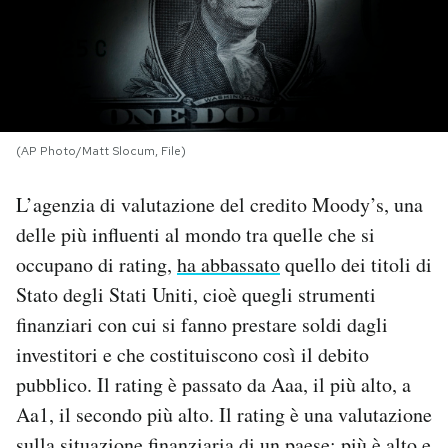
PODCAST
NEWSLETTER
(AP Photo/Matt Slocum, File)
I MIEI PREFERITI
L’agenzia di valutazione del credito Moody’s, una
delle più influenti al mondo tra quelle che si
SHOP
occupano di rating,
ha abbassato
quello dei titoli di
Stato degli Stati Uniti, cioè quegli strumenti
CALENDARIO
finanziari con cui si fanno prestare soldi dagli
investitori e che costituiscono così il debito
AREA PERSONALE
pubblico. Il rating è passato da Aaa, il più alto, a
Aa1, il secondo più alto. Il rating è una valutazione
Area Personale
Newsletter
sulla situazione finanziaria di un paese: più è alto e