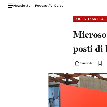
Newsletter
Podcast
Auto
QUESTO ARTICOLO
HOME
Microsof
Italia
Moda
posti di
Mondo
Libri
Politica
Consumismi
Tecnologia
Storie/Idee
Condividi
Internet
Ok Boomer!
Scienza
Media
Cultura
Europa
Economia
Altrecose
Sport
Mondiali calcio 2026