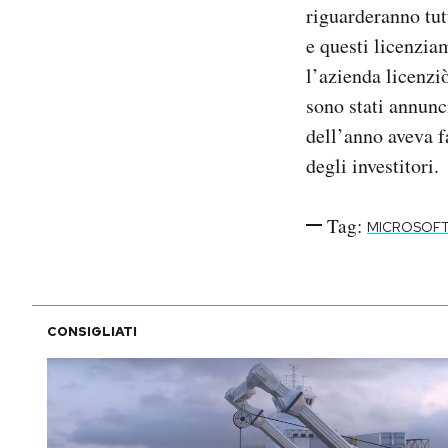
riguarderanno tutt
Notifiche mobile
e questi licenzia
Regala il Post
Hai bisogno di aiuto?
l’azienda licenzi
Esci
sono stati annunc
dell’anno aveva f
degli investitori.
Tag:
MICROSOF
CONSIGLIATI