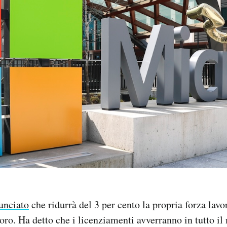
unciato
che ridurrà del 3 per cento la propria forza lavor
voro. Ha detto che i licenziamenti avverranno in tutto i