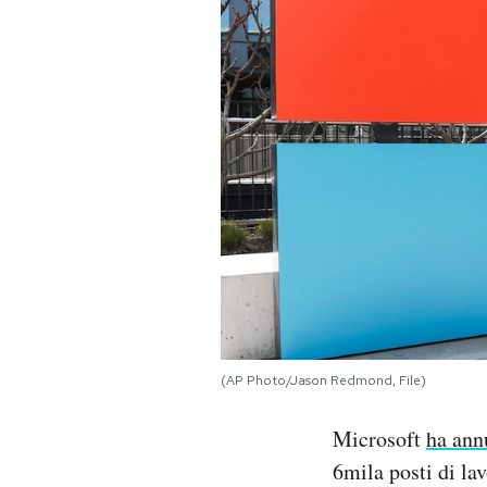
PODCAST
NEWSLETTER
I MIEI PREFERITI
SHOP
CALENDARIO
(AP Photo/Jason Redmond, File)
AREA PERSONALE
Microsoft
ha ann
Area Personale
6mila posti di la
Newsletter