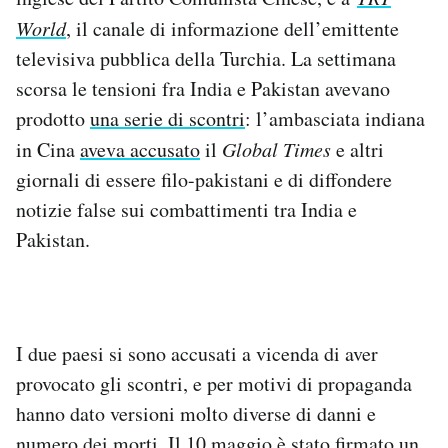
Notifiche mobile
World
, il canale di informazione dell’emittente
Regala il Post
televisiva pubblica della Turchia. La settimana
Hai bisogno di aiuto?
scorsa le tensioni fra India e Pakistan avevano
Esci
prodotto
una serie di scontri
: l’ambasciata indiana
in Cina
aveva accusato
il
Global Times
e altri
giornali di essere filo-pakistani e di diffondere
notizie false sui combattimenti tra India e
Pakistan.
I due paesi si sono accusati a vicenda di aver
provocato gli scontri, e per motivi di propaganda
hanno dato versioni molto diverse di danni e
numero dei morti. Il 10 maggio
è stato firmato un