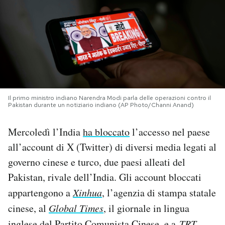
PODCAST
NEWSLETTER
I MIEI PREFERITI
Il primo ministro indiano Narendra Modi parla delle operazioni contro il
Pakistan durante un notiziario indiano (AP Photo/Channi Anand)
SHOP
Mercoledì l’India
ha bloccato
l’accesso nel paese
all’account di X (Twitter) di diversi media legati al
CALENDARIO
governo cinese e turco, due paesi alleati del
Pakistan, rivale dell’India. Gli account bloccati
AREA PERSONALE
appartengono a
Xinhua
, l’agenzia di stampa statale
cinese, al
Global Times
, il giornale in lingua
Area Personale
Newsletter
inglese del Partito Comunista Cinese, e a
TRT