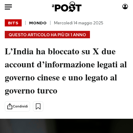
Auto
BITS
MONDO
Mercoledì 14 maggio 2025
QUESTO ARTICOLO HA PIÙ DI
1 ANNO
HOME
L’India ha bloccato su X due
Italia
Moda
Mondo
Libri
account d’informazione legati al
Politica
Consumismi
governo cinese e uno legato al
Tecnologia
Storie/Idee
Internet
Ok Boomer!
governo turco
Scienza
Media
Cultura
Europa
Condividi
Economia
Altrecose
Sport
Mondiali calcio 2026