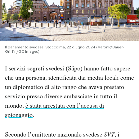
PODCAST
NEWSLETTER
Il parlamento svedese, Stoccolma, 22 giugno 2024 (AaronP/Bauer-
Griffin/GC Images)
I MIEI PREFERITI
I servizi segreti svedesi (Säpo) hanno fatto sapere
SHOP
che una persona, identificata dai media locali come
un diplomatico di alto rango che aveva prestato
CALENDARIO
servizio presso diverse ambasciate in tutto il
mondo,
è stata arrestata con l’accusa di
spionaggio
.
AREA PERSONALE
Area Personale
Secondo l’emittente nazionale svedese
SVT
, i
Newsletter