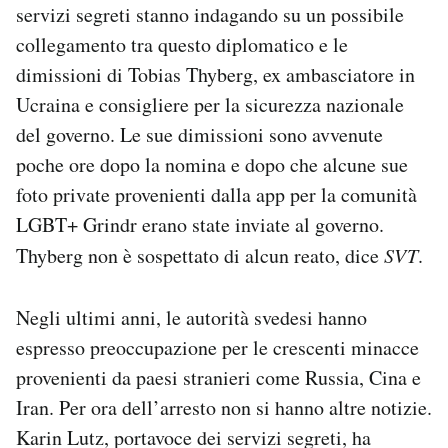
servizi segreti stanno indagando su un possibile
Notifiche mobile
collegamento tra questo diplomatico e le
Regala il Post
Hai bisogno di aiuto?
dimissioni di Tobias Thyberg, ex ambasciatore in
Esci
Ucraina e consigliere per la sicurezza nazionale
del governo. Le sue dimissioni sono avvenute
poche ore dopo la nomina e dopo che alcune sue
foto private provenienti dalla app per la comunità
LGBT+ Grindr erano state inviate al governo.
Thyberg non è sospettato di alcun reato, dice
SVT
.
Negli ultimi anni, le autorità svedesi hanno
espresso preoccupazione per le crescenti minacce
provenienti da paesi stranieri come Russia, Cina e
Iran. Per ora dell’arresto non si hanno altre notizie.
Karin Lutz, portavoce dei servizi segreti, ha