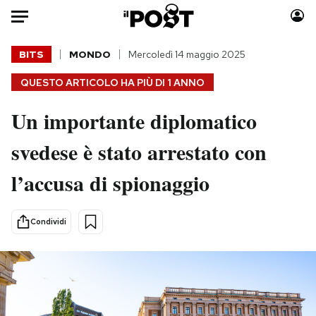
Auto
BITS
MONDO
Mercoledì 14 maggio 2025
QUESTO ARTICOLO HA PIÙ DI
1 ANNO
HOME
Un importante diplomatico
Italia
Moda
Mondo
Libri
svedese è stato arrestato con
Politica
Consumismi
l’accusa di spionaggio
Tecnologia
Storie/Idee
Internet
Ok Boomer!
Scienza
Media
Condividi
Cultura
Europa
Economia
Altrecose
Sport
Mondiali calcio 2026