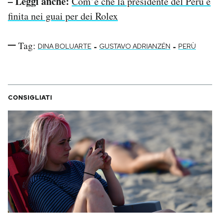
– Leggi anche:
Com’è che la presidente del Perù è
finita nei guai per dei Rolex
Tag:
-
-
DINA BOLUARTE
GUSTAVO ADRIANZÉN
PERÙ
CONSIGLIATI