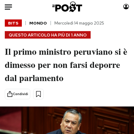
Auto
BITS
MONDO
Mercoledì 14 maggio 2025
QUESTO ARTICOLO HA PIÙ DI
1 ANNO
HOME
Il primo ministro peruviano si è
Italia
Moda
Mondo
Libri
dimesso per non farsi deporre
Politica
Consumismi
dal parlamento
Tecnologia
Storie/Idee
Internet
Ok Boomer!
Scienza
Media
Condividi
Cultura
Europa
Economia
Altrecose
Sport
Mondiali calcio 2026