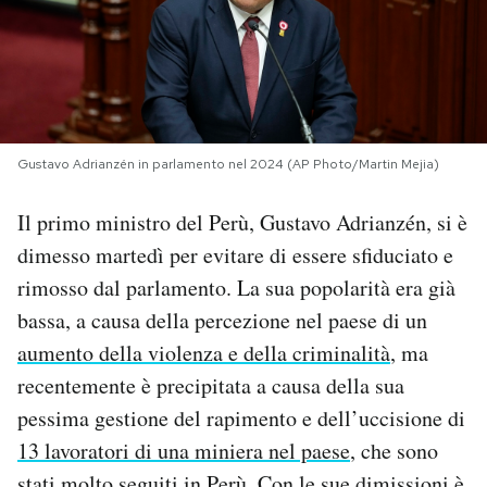
PODCAST
NEWSLETTER
Gustavo Adrianzén in parlamento nel 2024 (AP Photo/Martin Mejia)
I MIEI PREFERITI
Il primo ministro del Perù, Gustavo Adrianzén, si è
dimesso martedì per evitare di essere sfiduciato e
SHOP
rimosso dal parlamento. La sua popolarità era già
bassa, a causa della percezione nel paese di un
CALENDARIO
aumento della violenza e della criminalità
, ma
recentemente è precipitata a causa della sua
AREA PERSONALE
pessima gestione del rapimento e dell’uccisione di
13 lavoratori di una miniera nel paese
, che sono
Area Personale
Newsletter
stati molto seguiti in Perù. Con le sue dimissioni è