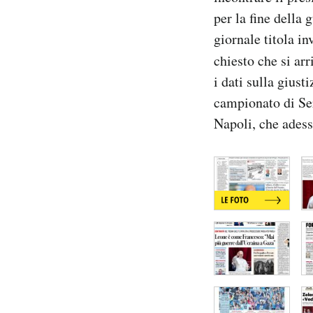
Notifiche mobile
per la fine della 
Regala il Post
giornale titola i
Hai bisogno di aiuto?
chiesto che si arr
Esci
i dati sulla giust
campionato di Seri
Napoli, che adess