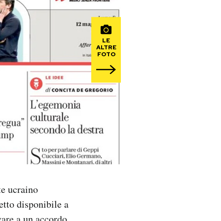
LE
ALTRE
FOTO
te ucraino
etto disponibile a
ivare a un accordo