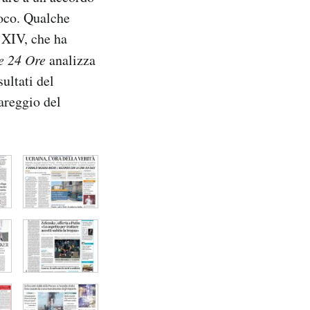
uoco. Qualche
e XIV, che ha
e 24 Ore
analizza
sultati del
pareggio del