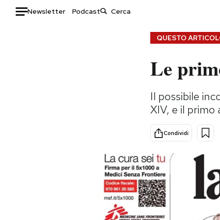
Newsletter
Podcast
Auto
QUESTO ARTICOLO
Le prime
HOME
Italia
Moda
Il possibile in
Mondo
Libri
XIV, e il primo
Politica
Consumismi
Tecnologia
Storie/Idee
Condividi
Internet
Ok Boomer!
Scienza
Media
Cultura
Europa
Economia
Altrecose
Sport
Mondiali calcio 2026