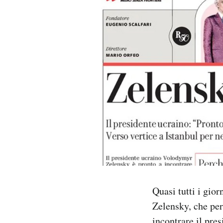
PODCAST
NEWSLETTER
I MIEI PREFERITI
SHOP
CALENDARIO
AREA PERSONALE
Quasi tutti i gior
Zelensky, che per
Area Personale
Newsletter
incontrare il pre