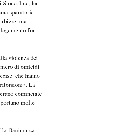
di Stoccolma,
ha
una sparatoria
barbiere, ma
ollegamento fra
alla violenza dei
umero di omicidi
uccise, che hanno
 ritorsioni». La
, erano cominciate
e portano molte
 alla Danimarca