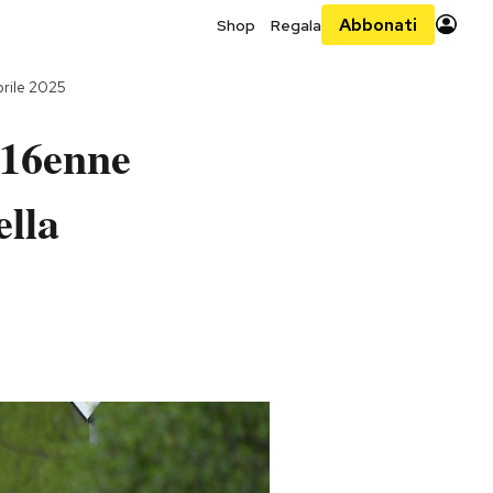
Abbonati
Shop
Regala
rile 2025
 16enne
ella