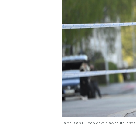
PODCAST
NEWSLETTER
I MIEI PREFERITI
SHOP
CALENDARIO
AREA PERSONALE
La polizia sul luogo dove è avvenuta la spa
Area Personale
Newsletter