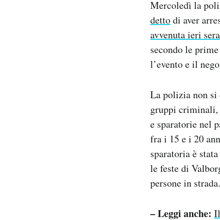
Mercoledì la poli
Notifiche mobile
detto
di aver arre
Regala il Post
avvenuta ieri sera
Hai bisogno di aiuto?
Esci
secondo le prime 
l’evento e il nego
La polizia non si 
gruppi criminali
e sparatorie nel p
fra i 15 e i 20 an
sparatoria è stat
le feste di Valbo
persone in strada
– Leggi anche:
I