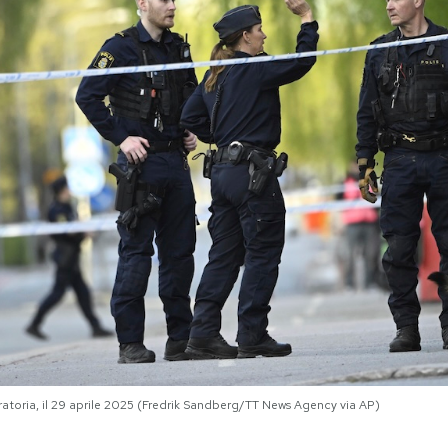
ratoria, il 29 aprile 2025 (Fredrik Sandberg/TT News Agency via AP)