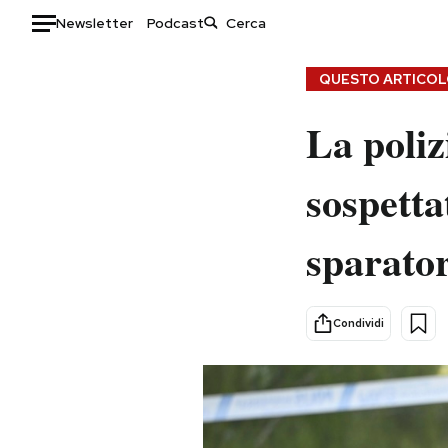
Newsletter
Podcast
Auto
QUESTO ARTICOLO
HOME
La poliz
Italia
Moda
sospetta
Mondo
Libri
Politica
Consumismi
sparato
Tecnologia
Storie/Idee
Internet
Ok Boomer!
Scienza
Media
Condividi
Cultura
Europa
Economia
Altrecose
Sport
Mondiali calcio 2026