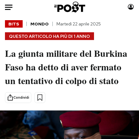
Auto
BITS
MONDO
Martedì 22 aprile 2025
QUESTO ARTICOLO HA PIÙ DI
1 ANNO
HOME
La giunta militare del Burkina
Italia
Moda
Mondo
Libri
Faso ha detto di aver fermato
Politica
Consumismi
un tentativo di colpo di stato
Tecnologia
Storie/Idee
Internet
Ok Boomer!
Scienza
Media
Condividi
Cultura
Europa
Economia
Altrecose
Sport
Mondiali calcio 2026