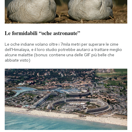
Le formidabili “oche astronaute”
Le oche indiane volano oltre i 7mila metri per superare le cime
dell'Himalaya, e il loro studio potrebbe aiutarci a trattare meglio
alcune malattie (bonus: contiene una delle GIF più belle che
abbiate visto)