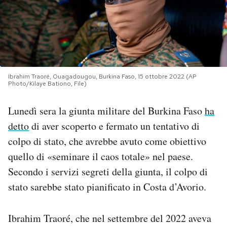
PODCAST
NEWSLETTER
Ibrahim Traoré, Ouagadougou, Burkina Faso, 15 ottobre 2022 (AP
Photo/Kilaye Bationo, File)
I MIEI PREFERITI
Lunedì sera la giunta militare del Burkina Faso
ha
SHOP
detto
di aver scoperto e fermato un tentativo di
colpo di stato, che avrebbe avuto come obiettivo
CALENDARIO
quello di «seminare il caos totale» nel paese.
Secondo i servizi segreti della giunta, il colpo di
stato sarebbe stato pianificato in Costa d’Avorio.
AREA PERSONALE
Area Personale
Ibrahim Traoré, che nel settembre del 2022 aveva
Newsletter