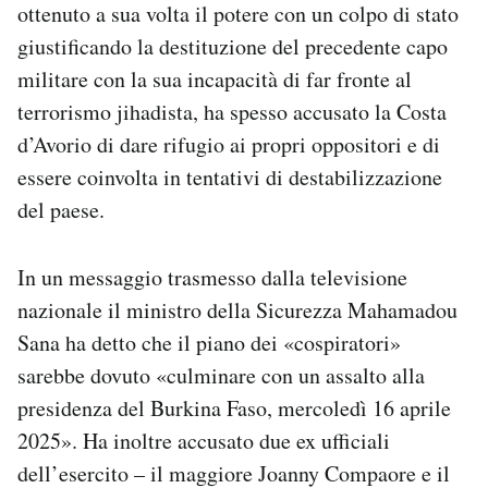
ottenuto a sua volta il potere con un colpo di stato
Notifiche mobile
giustificando la destituzione del precedente capo
Regala il Post
Hai bisogno di aiuto?
militare con la sua incapacità di far fronte al
Esci
terrorismo jihadista, ha spesso accusato la Costa
d’Avorio di dare rifugio ai propri oppositori e di
essere coinvolta in tentativi di destabilizzazione
del paese.
In un messaggio trasmesso dalla televisione
nazionale il ministro della Sicurezza Mahamadou
Sana ha detto che il piano dei «cospiratori»
sarebbe dovuto «culminare con un assalto alla
presidenza del Burkina Faso, mercoledì 16 aprile
2025». Ha inoltre accusato due ex ufficiali
dell’esercito – il maggiore Joanny Compaore e il